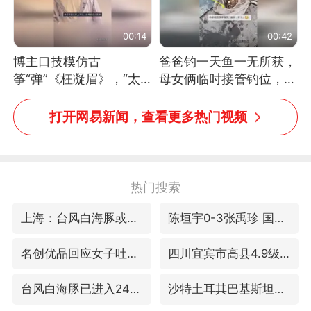
00:14
00:42
博主口技模仿古
爸爸钓一天鱼一无所获，
筝“弹”《枉凝眉》，“太
母女俩临时接管钓位，用
像了～你是吃古筝长大的
玩具鱼竿钓上大鱼
吗？”“或将成为首位考级
打开网易新闻，查看更多热门视频
不带古筝的选手。”（来
源：新华每日电讯）
热门搜索
上海：台风白海豚或将带来龙卷风
陈垣宇0-3张禹珍 国乒男单全军覆没
名创优品回应女子吐槽内裤质量差
四川宜宾市高县4.9级地震致1人死亡
台风白海豚已进入24小时警戒线
沙特土耳其巴基斯坦签署共同防务协议