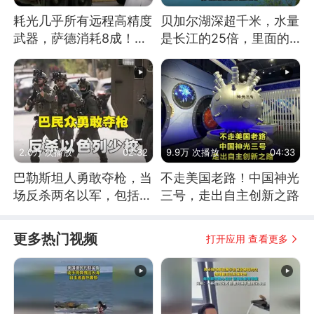
耗光几乎所有远程高精度
贝加尔湖深超千米，水量
武器，萨德消耗8成！美
是长江的25倍，里面的
国还敢嘲笑俄军吗
鱼究竟有多大？
2.0万 次播放
02:32
9.9万 次播放
04:33
巴勒斯坦人勇敢夺枪，当
不走美国老路！中国神光
场反杀两名以军，包括一
三号，走出自主创新之路
名少校
更多热门视频
打开应用 查看更多