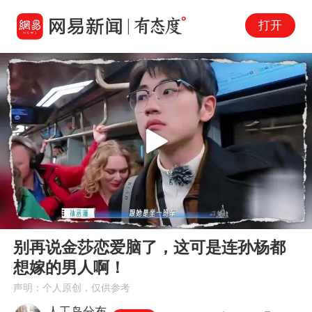
打开
Play
00:00
02:01
En
别再说金莎恋爱脑了，这可是连孙杨都
fu
想嫁的男人啊！
声明：个人原创，仅供参考
人工岛分布