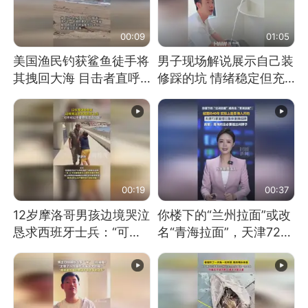
00:09
01:05
美国渔民钓获鲨鱼徒手将
男子现场解说展示自己装
其拽回大海 目击者直呼
修踩的坑 情绪稳定但充
震惊 （视频来源：参考
满无奈 每处都有精心设
消息）
计 但每处都有瑕疵 网
友：一开始我没笑 但看
到洗手盆我没绷住
00:19
00:37
12岁摩洛哥男孩边境哭泣
你楼下的“兰州拉面”或改
恳求西班牙士兵：“可不
名“青海拉面”，天津72家
可以不要把我遣返回国”
面馆已集体更换招牌