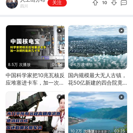
关注
10
四川
8.5万 次播放
05:04
2.6万 次播放
16:34
中国科学家把10兆瓦核反
国内规模最大无人古镇，
应堆塞进卡车，加一次燃
花50亿新建的四合院竟
料能跑几十年
没人住，发生了啥
03:21
10.2万 次播放
03:25