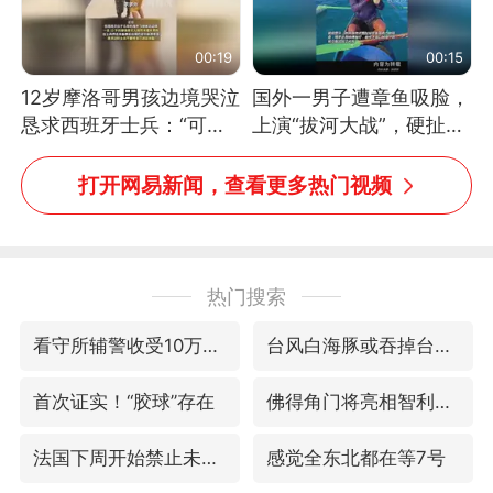
00:19
00:15
12岁摩洛哥男孩边境哭泣
国外一男子遭章鱼吸脸，
恳求西班牙士兵：“可不
上演“拔河大战”，硬扯加
可以不要把我遣返回国”
铁棒敲打方才挣脱
打开网易新闻，查看更多热门视频
热门搜索
看守所辅警收受10万获刑1年
台风白海豚或吞掉台风鲸鱼
首次证实！“胶球”存在
佛得角门将亮相智利俱乐部主场
法国下周开始禁止未经同意的电话营销
感觉全东北都在等7号