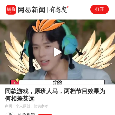
打开
Play
00:00
03:02
En
同款游戏，原班人马，两档节目效果为
fu
何相差甚远
声明：个人原创，仅供参考
时负相知