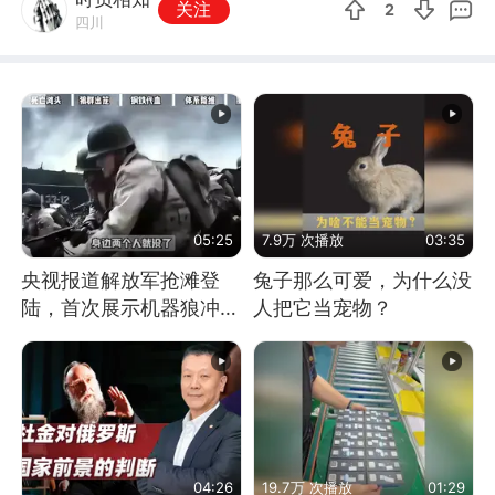
关注
2
四川
05:25
7.9万 次播放
03:35
央视报道解放军抢滩登
兔子那么可爱，为什么没
陆，首次展示机器狼冲
人把它当宠物？
滩！传统登陆彻底终结
04:26
19.7万 次播放
01:29