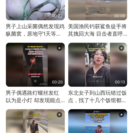
00:22
00:09
男子上山采菌偶然发现鸡
美国渔民钓获鲨鱼徒手将
枞菌窝，原地守1天等它
其拽回大海 目击者直呼
长大：挖了140多朵
震惊 （视频来源：参考
消息）
00:20
00:13
男子偶遇路灯螺丝发红
东北女子到山西玩错过饭
以为是小灯 却发现能点
点，找了十几个饭馆都没
燃香烟 当事人：已报警
开门：午休到几点
处理