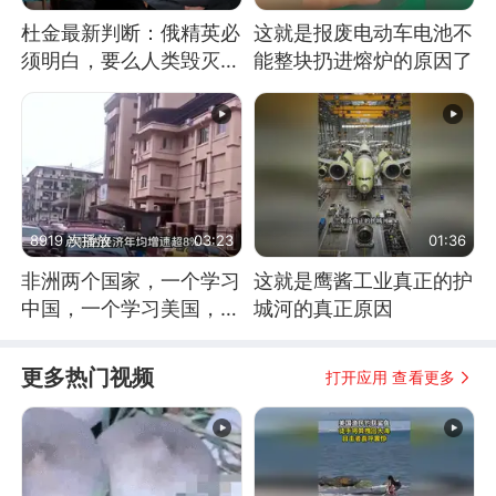
杜金最新判断：俄精英必
这就是报废电动车电池不
须明白，要么人类毁灭，
能整块扔进熔炉的原因了
要么俄毁灭
8919 次播放
03:23
01:36
非洲两个国家，一个学习
这就是鹰酱工业真正的护
中国，一个学习美国，结
城河的真正原因
果怎么样了？
更多热门视频
打开应用 查看更多