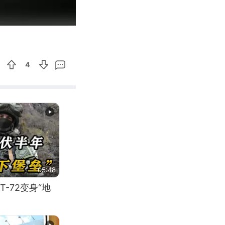
00:15
Enter
fullscreen
4
05:48
-72变身“地