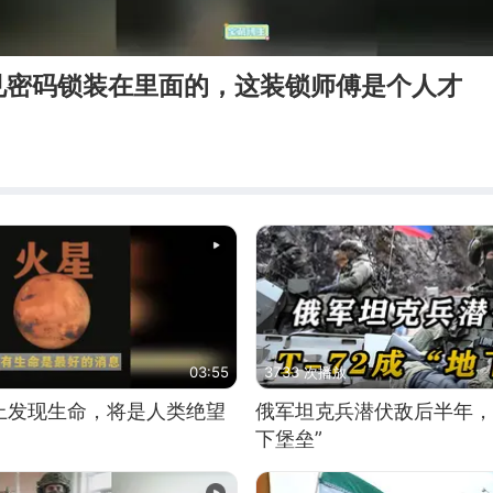
见密码锁装在里面的，这装锁师傅是个人才
03:55
3733 次播放
上发现生命，将是人类绝望
俄军坦克兵潜伏敌后半年，T
下堡垒”