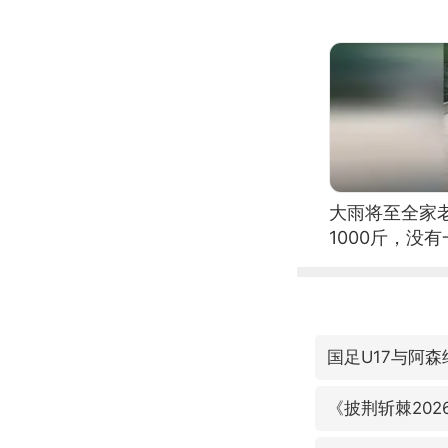
大雨将至全家
1000斤，没
国足U17与阿
《披荆斩棘202