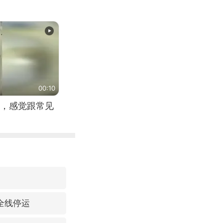
00:10
，感觉跟常见
全线停运