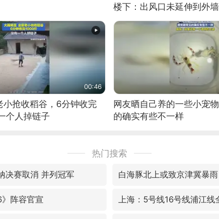
楼下：出风口未延伸到外墙
00:46
老小抢收稻谷，6分钟收完
网友晒自己养的一些小宠物
有一个人掉链子
的确实有些不一样
热门搜索
森纳决赛取消 并列冠军
白海豚北上或致京津冀暴雨
6》阵容官宣
上海：5号线16号线浦江线