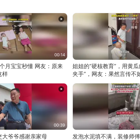
00:14
5个月宝宝秒懂 网友：原来
姐姐的“硬核教育”，用黄瓜
这样
夹手”，网友：果然言传不
00:39
交大爷爷感谢亲家母
发泡水泥填不满，装修师傅