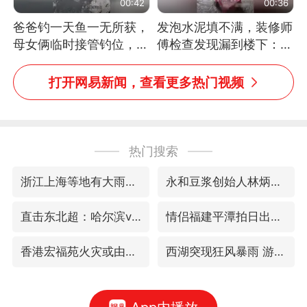
00:42
00:36
爸爸钓一天鱼一无所获，
发泡水泥填不满，装修师
母女俩临时接管钓位，用
傅检查发现漏到楼下：出
玩具鱼竿钓上大鱼
风口未延伸到外墙
打开网易新闻，查看更多热门视频
热门搜索
浙江上海等地有大雨或暴雨
永和豆浆创始人林炳生去世
直击东北超：哈尔滨vs通辽
情侣福建平潭拍日出时坠崖
香港宏福苑火灾或由烟头引起
西湖突现狂风暴雨 游客瞬间被浇透