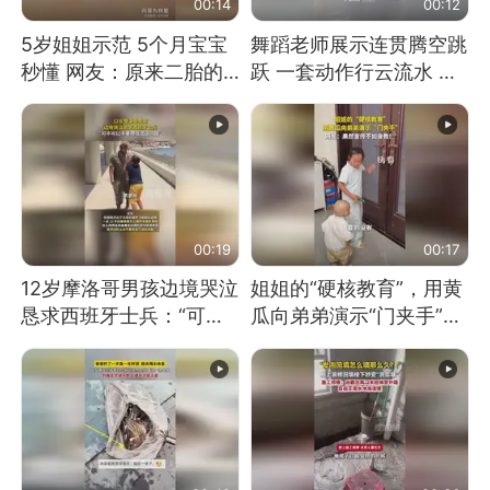
00:14
00:12
5岁姐姐示范 5个月宝宝
舞蹈老师展示连贯腾空跳
秒懂 网友：原来二胎的
跃 一套动作行云流水 节
快乐长这样
奏感拉满 网友：怎么做
到又舞又武的？
00:19
00:17
12岁摩洛哥男孩边境哭泣
姐姐的“硬核教育”，用黄
恳求西班牙士兵：“可不
瓜向弟弟演示“门夹手”，
可以不要把我遣返回国”
网友：果然言传不如身
教！