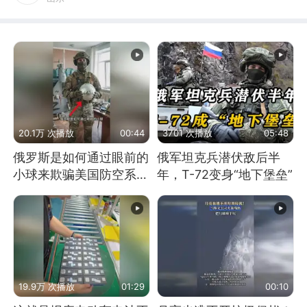
20.1万 次播放
00:44
3701 次播放
05:48
俄罗斯是如何通过眼前的
俄军坦克兵潜伏敌后半
小球来欺骗美国防空系统
年，T-72变身“地下堡垒”
的
19.9万 次播放
01:29
00:10