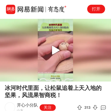
打开
Play
00:00
00:10
En
冰河时代里面，让松鼠追着上天入地的
fu
坚果，风流果智商税！
开心小分队
关注
313
山东