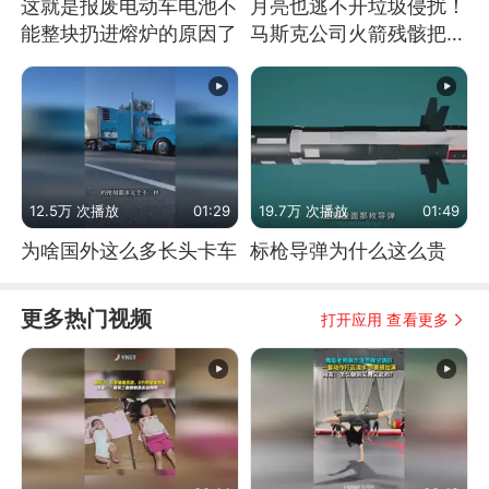
这就是报废电动车电池不
月亮也逃不开垃圾侵扰！
能整块扔进熔炉的原因了
马斯克公司火箭残骸把月
球撞个坑
12.5万 次播放
01:29
19.7万 次播放
01:49
为啥国外这么多长头卡车
标枪导弹为什么这么贵
更多热门视频
打开应用 查看更多