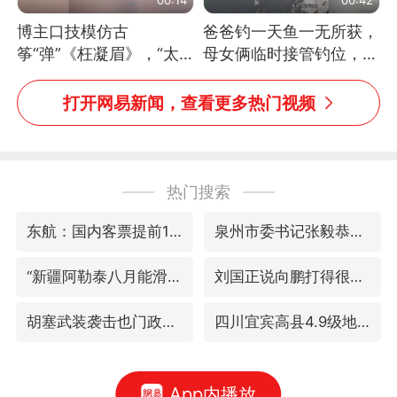
博主口技模仿古
爸爸钓一天鱼一无所获，
筝“弹”《枉凝眉》，“太
母女俩临时接管钓位，用
像了～你是吃古筝长大的
玩具鱼竿钓上大鱼
吗？”“或将成为首位考级
打开网易新闻，查看更多热门视频
不带古筝的选手。”（来
源：新华每日电讯）
热门搜索
东航：国内客票提前14天免费退改
泉州市委书记张毅恭被查
“新疆阿勒泰八月能滑雪”不实
刘国正说向鹏打得很窝囊
胡塞武装袭击也门政府军军营
四川宜宾高县4.9级地震致1死
App内播放