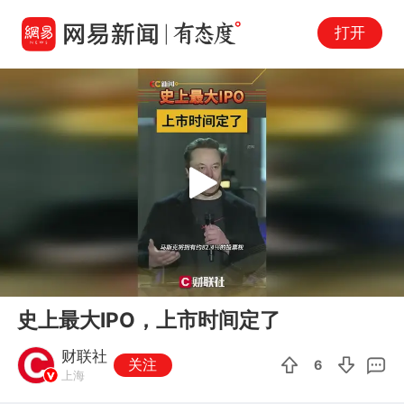
打开
Play
00:00
00:22
En
史上最大IPO，上市时间定了
fu
财联社
关注
6
上海