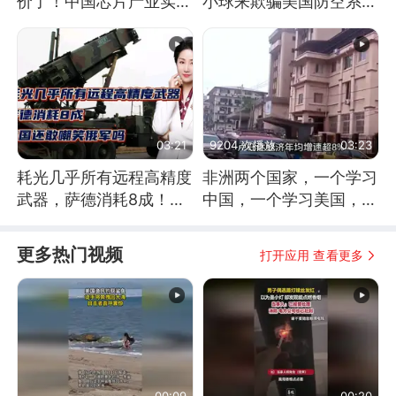
价了！中国芯片产业实现
小球来欺骗美国防空系统
怎样的逆袭？
的
03:21
9204 次播放
03:23
耗光几乎所有远程高精度
非洲两个国家，一个学习
武器，萨德消耗8成！美
中国，一个学习美国，结
国还敢嘲笑俄军吗
果怎么样了？
更多热门视频
打开应用 查看更多
00:09
00:20