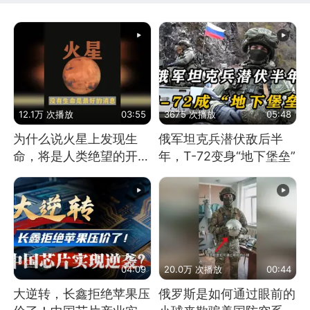
12.1万 次播放
03:55
3675 次播放
05:48
为什么说火星上发现生
俄军坦克兵潜伏敌后半
命，将是人类绝望的开
年，T-72变身“地下堡垒”
始？
04:09
20.0万 次播放
00:44
大逆转，长鑫拒绝苹果压
俄罗斯是如何通过眼前的