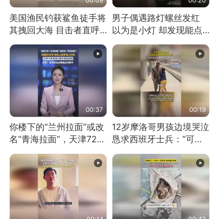
美国渔民钓获鲨鱼徒手将
男子偶遇路灯螺丝发红
其拽回大海 目击者直呼
以为是小灯 却发现能点
震惊 （视频来源：参考
燃香烟 当事人：已报警
消息）
处理
00:37
00:19
你楼下的“兰州拉面”或改
12岁摩洛哥男孩边境哭泣
名“青海拉面”，天津72家
恳求西班牙士兵：“可不
面馆已集体更换招牌
可以不要把我遣返回国”
00:14
00:42