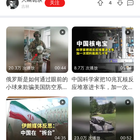
关注
4
吉林
20.3万 次播放
00:44
8.7万 次播放
05:04
俄罗斯是如何通过眼前的
中国科学家把10兆瓦核反
小球来欺骗美国防空系统
应堆塞进卡车，加一次燃
的
料能跑几十年
04:35
23.0万 次播放
00:52