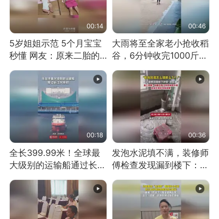
00:14
00:46
5岁姐姐示范 5个月宝宝
大雨将至全家老小抢收稻
秒懂 网友：原来二胎的
谷，6分钟收完1000斤，
快乐长这样
没有一个人掉链子
00:18
00:36
全长399.99米！全球最
发泡水泥填不满，装修师
大级别的运输船通过长江
傅检查发现漏到楼下：出
大桥这一幕，太震撼了！
风口未延伸到外墙