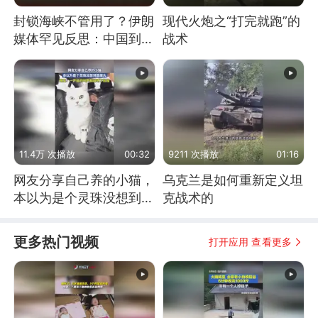
封锁海峡不管用了？伊朗
现代火炮之“打完就跑”的
媒体罕见反思：中国到底
战术
是不是在"拆台"
11.4万 次播放
00:32
9211 次播放
01:16
网友分享自己养的小猫，
乌克兰是如何重新定义坦
本以为是个灵珠没想到是
克战术的
魔丸
更多热门视频
打开应用 查看更多