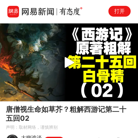
打开
Play
00:00
06:18
En
唐僧视生命如草芥？粗解西游记第二十
fu
五回02
声明：取材网络，谨慎辨别
大幽诡谈