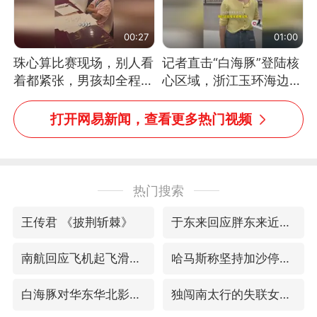
00:27
01:00
珠心算比赛现场，别人看
记者直击“白海豚”登陆核
着都紧张，男孩却全程气
心区域，浙江玉环海边民
定神闲、从容作答，最终
宿已停止营业，老板：习
拿下冠军。网友：这淡定
惯了
打开网易新闻，查看更多热门视频
的样子，一看就是有实
力！（人民日报）
热门搜索
王传君 《披荆斩棘》
于东来回应胖东来近25年老店年底关闭
南航回应飞机起飞滑行中遭遇雷击
哈马斯称坚持加沙停火协议路线图
白海豚对华东华北影响会大于巴威
独闯南太行的失联女生最后轨迹已确认