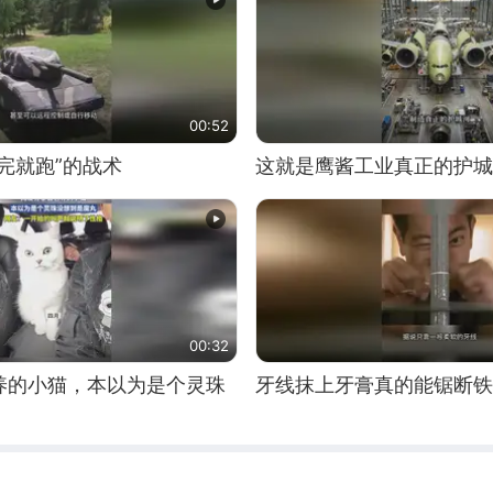
00:52
完就跑”的战术
这就是鹰酱工业真正的护城
00:32
养的小猫，本以为是个灵珠
牙线抹上牙膏真的能锯断铁