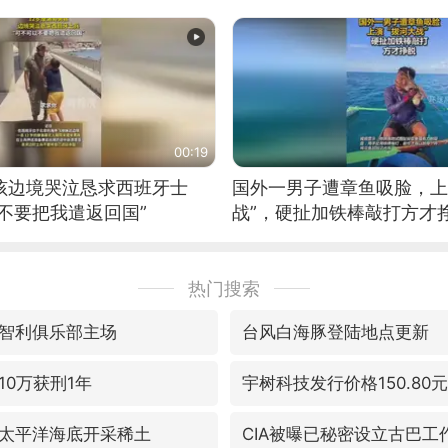
00:19
男孩边境哭泣恳求西班牙士
国外一男子遭章鱼吸脸，上
不要把我遣返回国”
战”，硬扯加铁棒敲打方才
热门搜索
智利俱乐部主场
台风白海豚登陆地点更新
10万获刑1年
宇树科技发行价格150.80元
太平洋海底开采稀土
CIA被曝已秘密设立古巴工