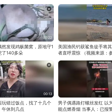
00:22
偶然发现鸡枞菌窝，原地守1
美国渔民钓获鲨鱼徒手将其
了140多朵
者直呼震惊 （视频来源：
00:13
西玩错过饭点，找了十几个
男子偶遇路灯螺丝发红 以
：午休到几点
能点燃香烟 当事人：已报