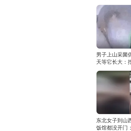
男子上山采菌
天等它长大：挖
东北女子到山
饭馆都没开门