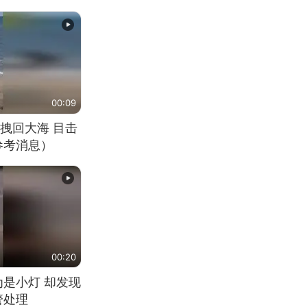
00:09
拽回大海 目击
参考消息）
00:20
为是小灯 却发现
警处理