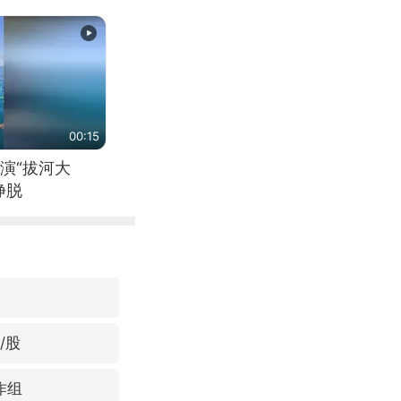
00:15
演“拔河大
挣脱
/股
作组