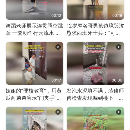
00:12
00:19
舞蹈老师展示连贯腾空跳
12岁摩洛哥男孩边境哭泣
跃 一套动作行云流水 节
恳求西班牙士兵：“可不
奏感拉满 网友：怎么做
可以不要把我遣返回国”
到又舞又武的？
00:17
00:36
姐姐的“硬核教育”，用黄
发泡水泥填不满，装修师
瓜向弟弟演示“门夹手”，
傅检查发现漏到楼下：出
网友：果然言传不如身
风口未延伸到外墙
教！