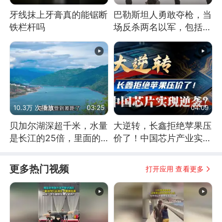
牙线抹上牙膏真的能锯断
巴勒斯坦人勇敢夺枪，当
铁栏杆吗
场反杀两名以军，包括一
名少校
10.3万 次播放
03:25
04:09
贝加尔湖深超千米，水量
大逆转，长鑫拒绝苹果压
是长江的25倍，里面的
价了！中国芯片产业实现
鱼究竟有多大？
怎样的逆袭？
更多热门视频
打开应用 查看更多