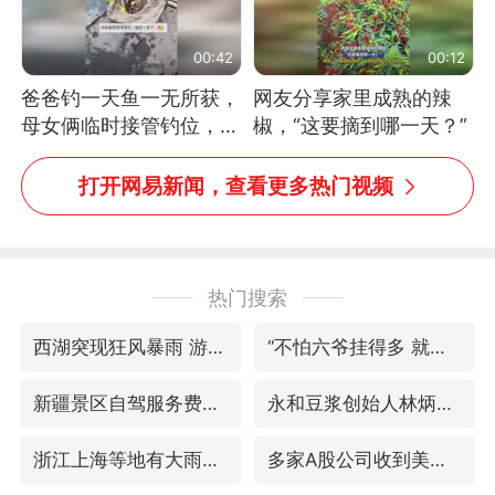
00:42
00:12
爸爸钓一天鱼一无所获，
网友分享家里成熟的辣
母女俩临时接管钓位，用
椒，“这要摘到哪一天？”
玩具鱼竿钓上大鱼
打开网易新闻，查看更多热门视频
热门搜索
西湖突现狂风暴雨 游客瞬间被浇透
“不怕六爷挂得多 就怕六爷挂一颗”
新疆景区自驾服务费改为按车收费
永和豆浆创始人林炳生逝世
浙江上海等地有大雨或暴雨
多家A股公司收到美国关税退款