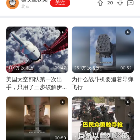
关注
20
北京
11.9万 次播放
09:47
25.1万 次播放
00:52
美国太空部队第一次出
为什么战斗机要追着导弹
手，只用了三步破解伊朗
飞行
防空
00:50
2.4万 次播放
02:32