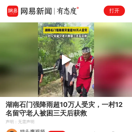
打开
Play
00:00
00:19
En
湖南石门强降雨超10万人受灾，一村12
fu
名留守老人被困三天后获救
声明：无需声明
猫头鹰视频