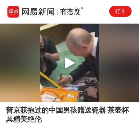
打开
Play
00:00
01:22
En
普京获抱过的中国男孩赠送瓷器 茶壶杯
fu
具精美绝伦