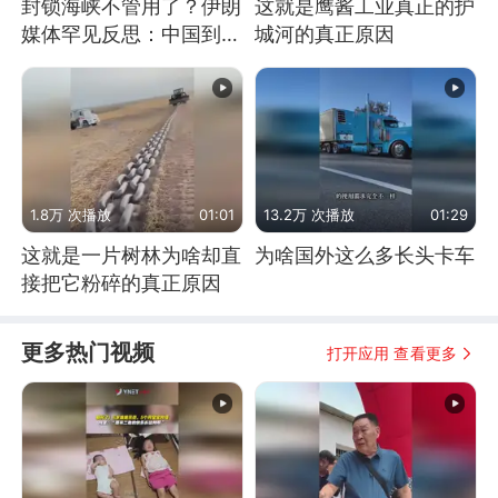
封锁海峡不管用了？伊朗
这就是鹰酱工业真正的护
媒体罕见反思：中国到底
城河的真正原因
是不是在"拆台"
1.8万 次播放
01:01
13.2万 次播放
01:29
这就是一片树林为啥却直
为啥国外这么多长头卡车
接把它粉碎的真正原因
更多热门视频
打开应用 查看更多