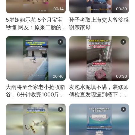
00:14
00:39
5岁姐姐示范 5个月宝宝
孙子考取上海交大爷爷感
秒懂 网友：原来二胎的
谢亲家母
快乐长这样
00:46
00:36
大雨将至全家老小抢收稻
发泡水泥填不满，装修师
谷，6分钟收完1000斤，
傅检查发现漏到楼下：出
没有一个人掉链子
风口未延伸到外墙