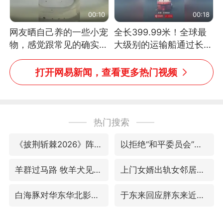
00:10
00:18
网友晒自己养的一些小宠
全长399.99米！全球最
物，感觉跟常见的确实有
大级别的运输船通过长江
些不一样
大桥这一幕，太震撼了！
打开网易新闻，查看更多热门视频
热门搜索
《披荆斩棘2026》阵容官宣
以拒绝“和平委员会”的加沙和平计划
羊群过马路 牧羊犬见有车飞奔而来
上门女婿出轨女邻居多年被判重婚罪
白海豚对华东华北影响会大于巴威
于东来回应胖东来近25年老店年底关闭