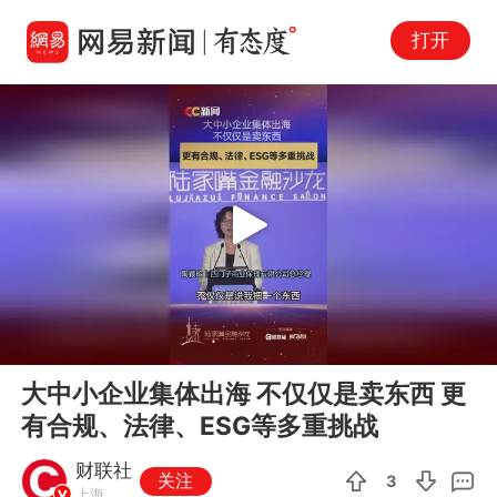
打开
Play
00:00
00:57
En
大中小企业集体出海 不仅仅是卖东西 更
fu
有合规、法律、ESG等多重挑战
财联社
关注
3
上海