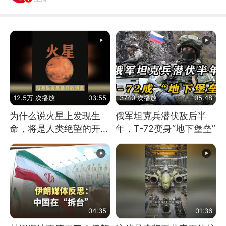
12.5万 次播放
03:55
3740 次播放
05:48
为什么说火星上发现生
俄军坦克兵潜伏敌后半
命，将是人类绝望的开
年，T-72变身“地下堡垒”
始？
04:35
01:36