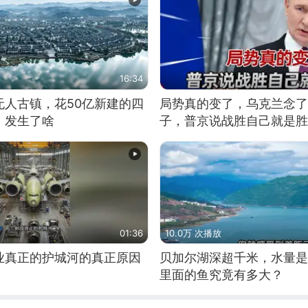
16:34
无人古镇，花50亿新建的四
局势真的变了，乌克兰念了
，发生了啥
子，普京说战胜自己就是胜
01:36
10.0万 次播放
业真正的护城河的真正原因
贝加尔湖深超千米，水量是
里面的鱼究竟有多大？