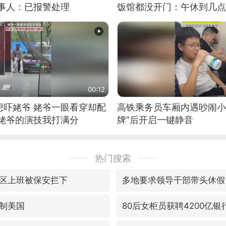
当事人：已报警处理
饭馆都没开门：午休到几点
00:12
想吓姥爷 姥爷一眼看穿却配
高铁乘务员车厢内遇吵闹小
：姥爷的演技我打满分
牌”后开启一键静音
热门搜索
区上班被保安拦下
多地要求领导干部带头休假
制美国
80后女柜员获聘4200亿