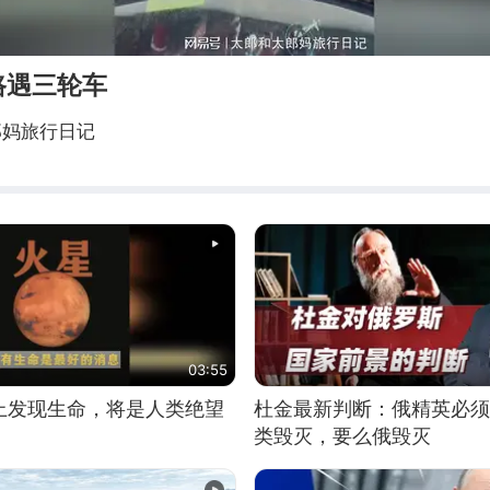
路遇三轮车
郎妈旅行日记
03:55
上发现生命，将是人类绝望
杜金最新判断：俄精英必须
类毁灭，要么俄毁灭