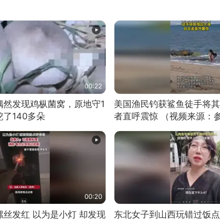
00:22
偶然发现鸡枞菌窝，原地守1
美国渔民钓获鲨鱼徒手将其
了140多朵
者直呼震惊 （视频来源：
00:20
丝发红 以为是小灯 却发现
东北女子到山西玩错过饭点