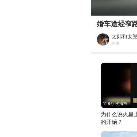
00:00
婚车途经窄
太郎和太
河南
11.8万 次播放
为什么说火星
的开始？