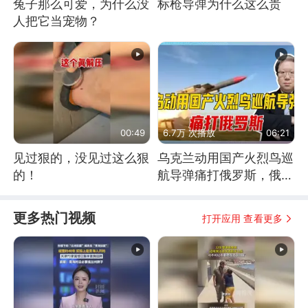
兔子那么可爱，为什么没
标枪导弹为什么这么贵
人把它当宠物？
00:49
6.7万 次播放
06:21
见过狠的，没见过这么狠
乌克兰动用国产火烈鸟巡
的！
航导弹痛打俄罗斯，俄军
为什么没能拦截？
更多热门视频
打开应用 查看更多