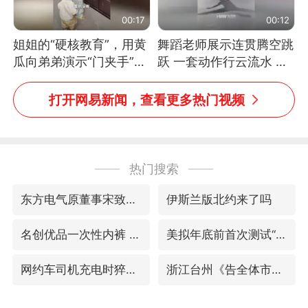
00:17
00:12
姐姐的“硬核教育”，用黄
舞蹈老师展示连贯腾空跳
瓜向弟弟演示“门夹手”，
跃 一套动作行云流水 节
网友：果然言传不如身
奏感拉满 网友：怎么做
教！
到又舞又武的？
打开网易新闻，查看更多热门视频
热门搜索
东方电气原董事宋致远被查
伊斯兰版北约来了吗
名创优品一次性内裤 颜面尽失
美拟年底前首次测试“金穹”反导系统
网约车司机充电时猝死保险拒赔
浙江台州《告全体市民书》