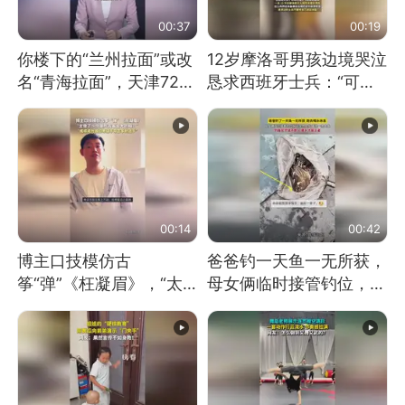
00:37
00:19
你楼下的“兰州拉面”或改
12岁摩洛哥男孩边境哭泣
名“青海拉面”，天津72家
恳求西班牙士兵：“可不
面馆已集体更换招牌
可以不要把我遣返回国”
00:14
00:42
博主口技模仿古
爸爸钓一天鱼一无所获，
筝“弹”《枉凝眉》，“太
母女俩临时接管钓位，用
像了～你是吃古筝长大的
玩具鱼竿钓上大鱼
吗？”“或将成为首位考级
不带古筝的选手。”（来
源：新华每日电讯）