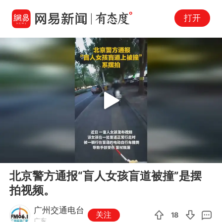
打开
Play
00:00
00:10
En
北京警方通报“盲人女孩盲道被撞”是摆
fu
拍视频。
广州交通电台
关注
18
广东