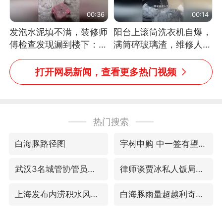
00:36
00:14
发泡水泥填不满，装修师
阳台上滚筒洗衣机自爆，
傅检查发现漏到楼下：出
满筒碎玻璃渣，维修人员
风口未延伸到外墙
称是人为原因，从未见过
洗衣机自爆
打开网易新闻，查看更多热门视频
热门搜索
白海豚路径图
宇树申购 中一签有望赚20万元
武汉3名城管协管员殴打摊主被刑拘
律师谈贾冰私人饭局被偷拍
上海发布内涝积水风险提示
白海豚雨量超越利奇马、巴威