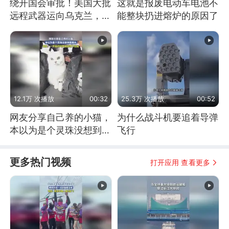
绕开国会审批！美国大批
这就是报废电动车电池不
远程武器运向乌克兰，集
能整块扔进熔炉的原因了
中打击俄纵深目标
12.1万 次播放
00:32
25.3万 次播放
00:52
网友分享自己养的小猫，
为什么战斗机要追着导弹
本以为是个灵珠没想到是
飞行
魔丸
更多热门视频
打开应用 查看更多