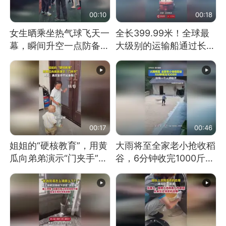
00:10
00:18
女生晒乘坐热气球飞天一
全长399.99米！全球最
幕，瞬间升空一点防备都
大级别的运输船通过长江
没有
大桥这一幕，太震撼了！
00:17
00:46
姐姐的“硬核教育”，用黄
大雨将至全家老小抢收稻
瓜向弟弟演示“门夹手”，
谷，6分钟收完1000斤，
网友：果然言传不如身
没有一个人掉链子
教！