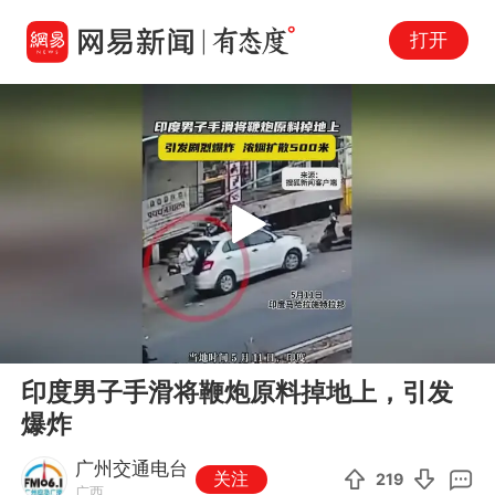
打开
Play
00:00
00:10
En
印度男子手滑将鞭炮原料掉地上，引发
fu
爆炸
广州交通电台
关注
219
广西