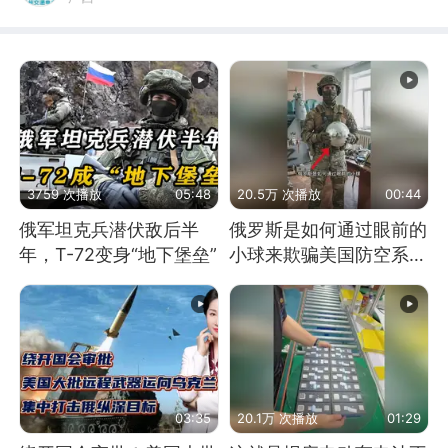
3759 次播放
05:48
20.5万 次播放
00:44
俄军坦克兵潜伏敌后半
俄罗斯是如何通过眼前的
年，T-72变身“地下堡垒”
小球来欺骗美国防空系统
的
03:35
20.1万 次播放
01:29