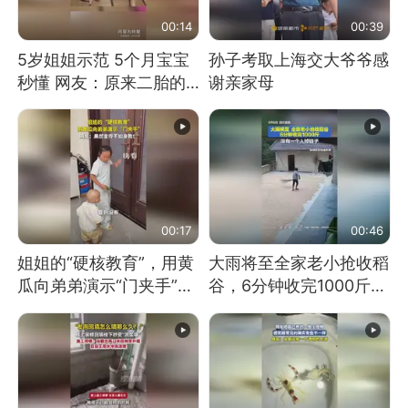
00:14
00:39
5岁姐姐示范 5个月宝宝
孙子考取上海交大爷爷感
秒懂 网友：原来二胎的
谢亲家母
快乐长这样
00:17
00:46
姐姐的“硬核教育”，用黄
大雨将至全家老小抢收稻
瓜向弟弟演示“门夹手”，
谷，6分钟收完1000斤，
网友：果然言传不如身
没有一个人掉链子
教！