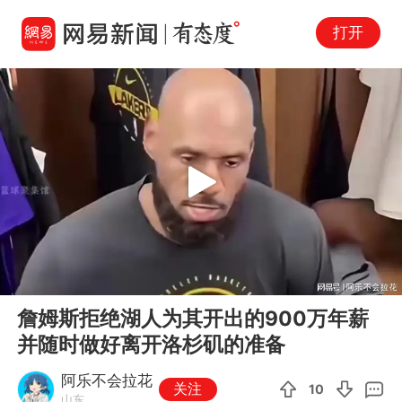
打开
Play
00:00
00:46
En
詹姆斯拒绝湖人为其开出的900万年薪
fu
并随时做好离开洛杉矶的准备
阿乐不会拉花
关注
10
山东