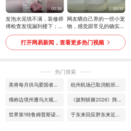
00:36
00:10
发泡水泥填不满，装修师
网友晒自己养的一些小宠
傅检查发现漏到楼下：出
物，感觉跟常见的确实有
风口未延伸到外墙
些不一样
打开网易新闻，查看更多热门视频
热门搜索
美将每月供乌爱国者拦截导弹
杭州机场已取消航班388架次
俄称边境州遭乌大规模袭击已致13伤
《披荆斩棘2026》阵容官宣
世界第1特鲁姆普斯诺克中国赛一轮游
于东来回应胖东来近25年老店年底关闭