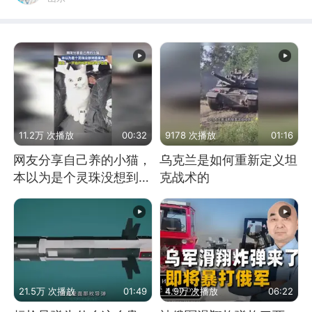
11.2万 次播放
00:32
9178 次播放
01:16
网友分享自己养的小猫，
乌克兰是如何重新定义坦
本以为是个灵珠没想到是
克战术的
魔丸
21.5万 次播放
01:49
4.9万 次播放
06:22