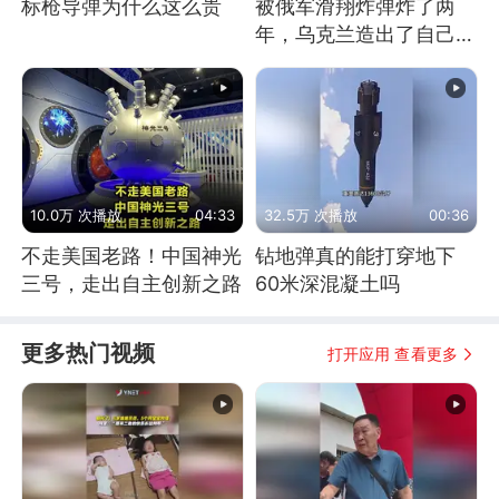
标枪导弹为什么这么贵
被俄军滑翔炸弹炸了两
年，乌克兰造出了自己
的“空中长臂”
10.0万 次播放
04:33
32.5万 次播放
00:36
不走美国老路！中国神光
钻地弹真的能打穿地下
三号，走出自主创新之路
60米深混凝土吗
更多热门视频
打开应用 查看更多