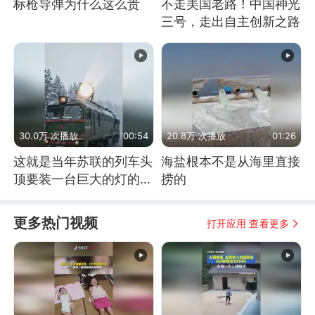
标枪导弹为什么这么贵
不走美国老路！中国神光
三号，走出自主创新之路
30.0万 次播放
00:54
20.8万 次播放
01:26
这就是当年苏联的列车头
海盐根本不是从海里直接
顶要装一台巨大的灯的原
捞的
因了
更多热门视频
打开应用 查看更多