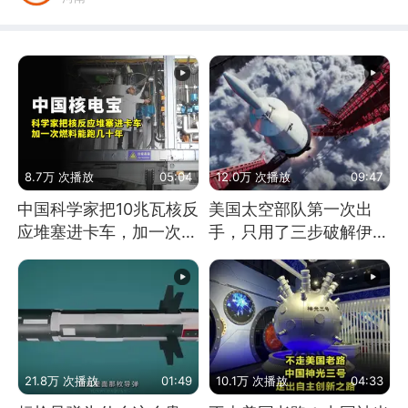
8.7万 次播放
05:04
12.0万 次播放
09:47
中国科学家把10兆瓦核反
美国太空部队第一次出
应堆塞进卡车，加一次燃
手，只用了三步破解伊朗
料能跑几十年
防空
21.8万 次播放
01:49
10.1万 次播放
04:33