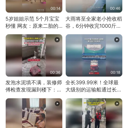
00:14
00:46
5岁姐姐示范 5个月宝宝
大雨将至全家老小抢收稻
秒懂 网友：原来二胎的
谷，6分钟收完1000斤，
快乐长这样
没有一个人掉链子
00:36
00:18
发泡水泥填不满，装修师
全长399.99米！全球最
傅检查发现漏到楼下：出
大级别的运输船通过长江
风口未延伸到外墙
大桥这一幕，太震撼了！