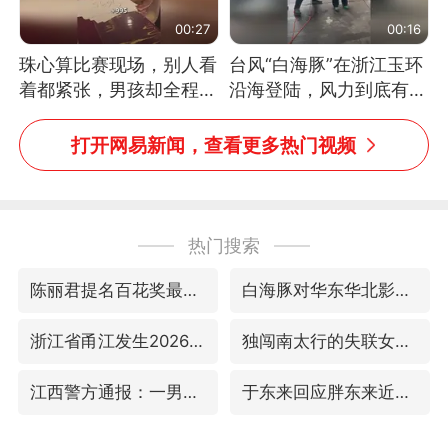
00:27
00:16
珠心算比赛现场，别人看
台风“白海豚”在浙江玉环
着都紧张，男孩却全程气
沿海登陆，风力到底有多
定神闲、从容作答，最终
大？记者腰上拴着安全
拿下冠军。网友：这淡定
绳，依然站不稳
打开网易新闻，查看更多热门视频
的样子，一看就是有实
力！（人民日报）
热门搜索
陈丽君提名百花奖最佳新人奖
白海豚对华东华北影响会大于巴威
浙江省甬江发生2026年第1号洪水
独闯南太行的失联女生最后轨迹已确认
江西警方通报：一男子酒驾致7人受伤
于东来回应胖东来近25年老店年底关闭