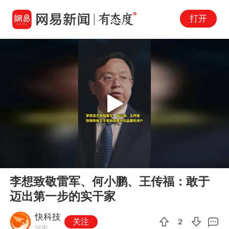
打开
Play
00:00
00:15
En
李想致敬雷军、何小鹏、王传福：敢于
fu
迈出第一步的实干家
快科技
关注
2
河南