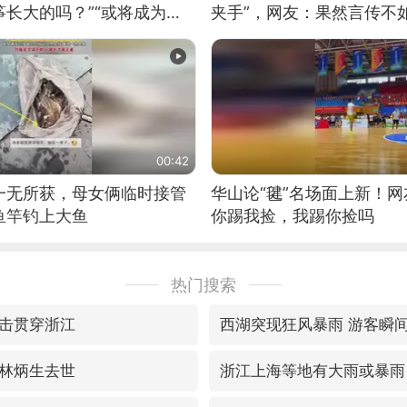
长大的吗？”“或将成为首
夹手”，网友：果然言传不
筝的选手。”（来源：新华每
00:42
一无所获，母女俩临时接管
华山论“毽”名场面上新！
鱼竿钓上大鱼
你踢我捡，我踢你捡吗
热门搜索
击贯穿浙江
西湖突现狂风暴雨 游客瞬
林炳生去世
浙江上海等地有大雨或暴雨