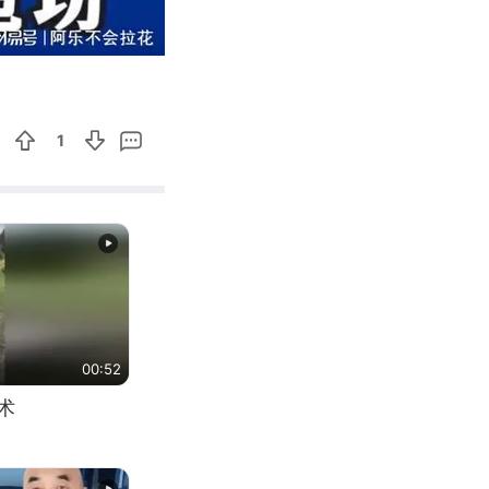
01:25
Enter
fullscreen
1
00:52
术