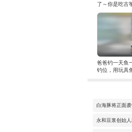
了～你是吃古筝
位考级不带古
日电讯）
爸爸钓一天鱼
钓位，用玩具
白海豚将正面袭
永和豆浆创始人