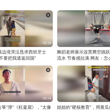
00:19
男孩边境哭泣恳求西班牙士
舞蹈老师展示连贯腾空跳跃
不要把我遣返回国”
流水 节奏感拉满 网友：
的？
00:14
筝“弹”《枉凝眉》，“太像
姐姐的“硬核教育”，用黄瓜