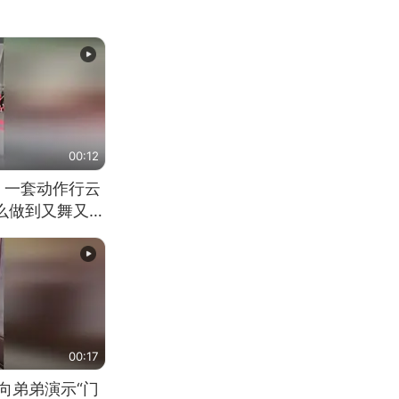
00:12
 一套动作行云
怎么做到又舞又武
00:17
向弟弟演示“门