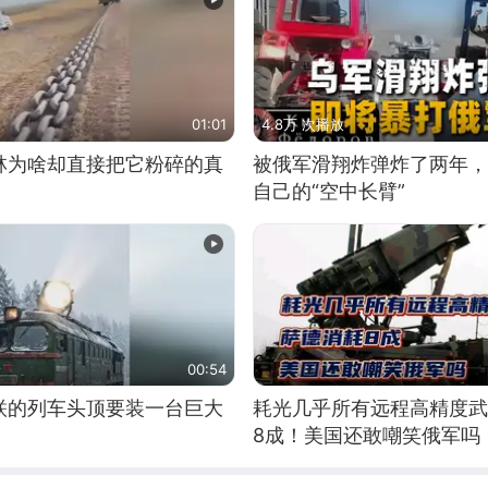
01:01
4.8万 次播放
林为啥却直接把它粉碎的真
被俄军滑翔炸弹炸了两年，
自己的“空中长臂”
00:54
联的列车头顶要装一台巨大
耗光几乎所有远程高精度武
8成！美国还敢嘲笑俄军吗