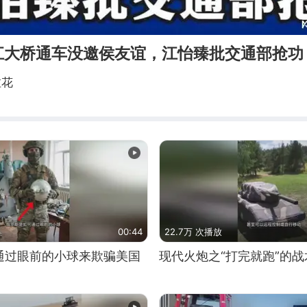
淡江大桥通车没邀侯友谊，江怡臻批交通部抢功
拉花
00:44
22.7万 次播放
通过眼前的小球来欺骗美国
现代火炮之“打完就跑”的战