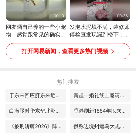
00:10
00:36
网友晒自己养的一些小宠
发泡水泥填不满，装修师
物，感觉跟常见的确实有
傅检查发现漏到楼下：出
些不一样
风口未延伸到外墙
打开网易新闻，查看更多热门视频
热门搜索
于东来回应胖东来近25年老店年底关闭
新疆一婚礼线上邀请引热议
白海豚对华东华北影响会大于巴威
香港刷新1884年以来最高气温纪录
《披荆斩棘2026》阵容官宣
俄称边境州遭乌大规模袭击已致13伤