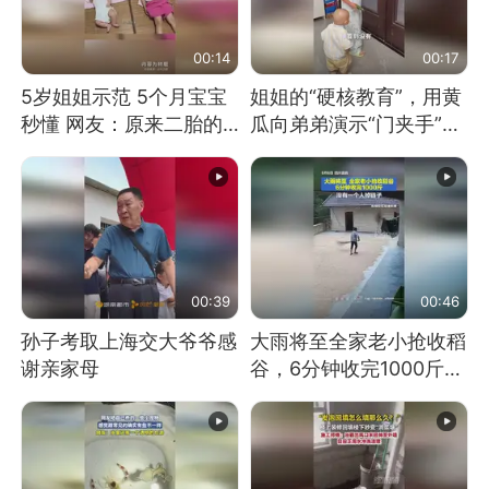
00:14
00:17
5岁姐姐示范 5个月宝宝
姐姐的“硬核教育”，用黄
秒懂 网友：原来二胎的
瓜向弟弟演示“门夹手”，
快乐长这样
网友：果然言传不如身
教！
00:39
00:46
孙子考取上海交大爷爷感
大雨将至全家老小抢收稻
谢亲家母
谷，6分钟收完1000斤，
没有一个人掉链子