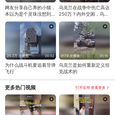
网友分享自己养的小猫，
乌克兰在战争中伤亡高达
本以为是个灵珠没想到是
250万？内外交困，乌克
魔丸
兰这下真没人了！
25.2万 次播放
00:52
9178 次播放
01:16
为什么战斗机要追着导弹
乌克兰是如何重新定义坦
飞行
克战术的
更多热门视频
打开应用 查看更多