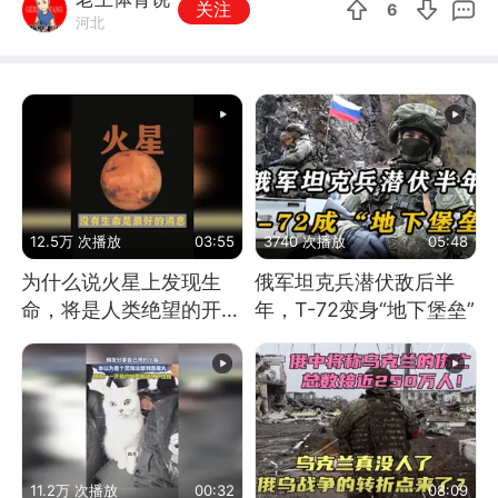
关注
6
河北
12.5万 次播放
03:55
3740 次播放
05:48
为什么说火星上发现生
俄军坦克兵潜伏敌后半
命，将是人类绝望的开
年，T-72变身“地下堡垒”
始？
11.2万 次播放
00:32
08:09