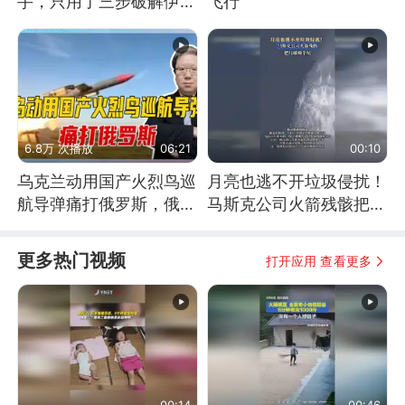
手，只用了三步破解伊朗
飞行
防空
6.8万 次播放
06:21
00:10
乌克兰动用国产火烈鸟巡
月亮也逃不开垃圾侵扰！
航导弹痛打俄罗斯，俄军
马斯克公司火箭残骸把月
为什么没能拦截？
球撞个坑
更多热门视频
打开应用 查看更多
00:14
00:46