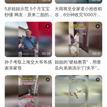
5岁姐姐示范 5个月宝宝
大雨将至全家老小抢收稻
秒懂 网友：原来二胎的
谷，6分钟收完1000斤，
快乐长这样
没有一个人掉链子
00:39
00:17
孙子考取上海交大爷爷感
姐姐的“硬核教育”，用黄
谢亲家母
瓜向弟弟演示“门夹手”，
网友：果然言传不如身
教！
00:36
00:10