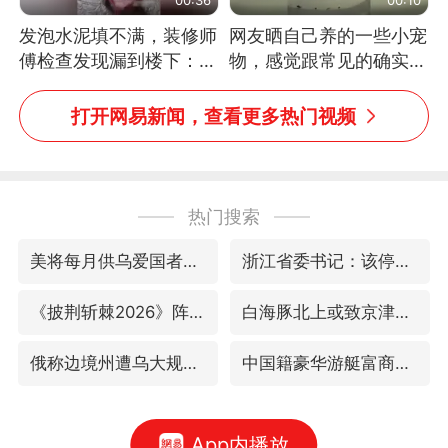
发泡水泥填不满，装修师
网友晒自己养的一些小宠
傅检查发现漏到楼下：出
物，感觉跟常见的确实有
风口未延伸到外墙
些不一样
打开网易新闻，查看更多热门视频
热门搜索
美将每月供乌爱国者拦截导弹
浙江省委书记：该停下的坚决停下来
《披荆斩棘2026》阵容官宣
白海豚北上或致京津冀暴雨
俄称边境州遭乌大规模袭击已致13伤
中国籍豪华游艇富商之子在泰国被杀
App内播放