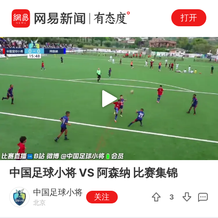
打开
Play
00:00
04:41
En
中国足球小将 VS 阿森纳 比赛集锦
fu
中国足球小将
关注
3
北京