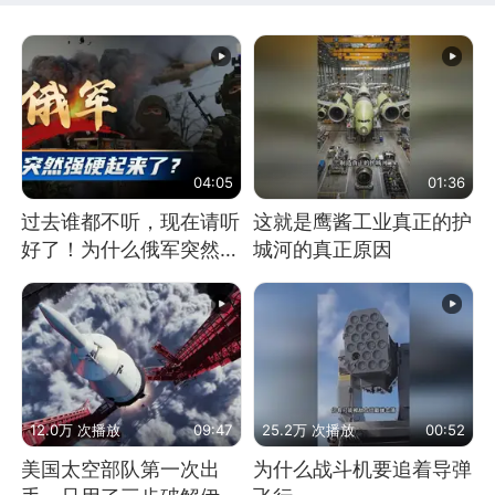
04:05
01:36
过去谁都不听，现在请听
这就是鹰酱工业真正的护
好了！为什么俄军突然强
城河的真正原因
硬起来了？
12.0万 次播放
09:47
25.2万 次播放
00:52
美国太空部队第一次出
为什么战斗机要追着导弹