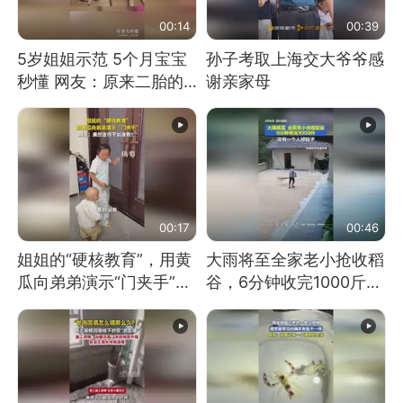
00:14
00:39
5岁姐姐示范 5个月宝宝
孙子考取上海交大爷爷感
秒懂 网友：原来二胎的
谢亲家母
快乐长这样
00:17
00:46
姐姐的“硬核教育”，用黄
大雨将至全家老小抢收稻
瓜向弟弟演示“门夹手”，
谷，6分钟收完1000斤，
网友：果然言传不如身
没有一个人掉链子
教！