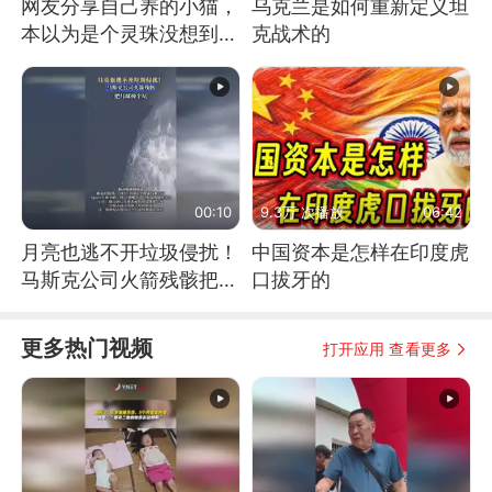
网友分享自己养的小猫，
乌克兰是如何重新定义坦
本以为是个灵珠没想到是
克战术的
魔丸
00:10
9.3万 次播放
06:42
月亮也逃不开垃圾侵扰！
中国资本是怎样在印度虎
马斯克公司火箭残骸把月
口拔牙的
球撞个坑
更多热门视频
打开应用 查看更多