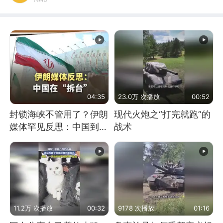
04:35
23.0万 次播放
00:52
封锁海峡不管用了？伊朗
现代火炮之“打完就跑”的
媒体罕见反思：中国到底
战术
是不是在"拆台"
11.2万 次播放
00:32
9178 次播放
01:16