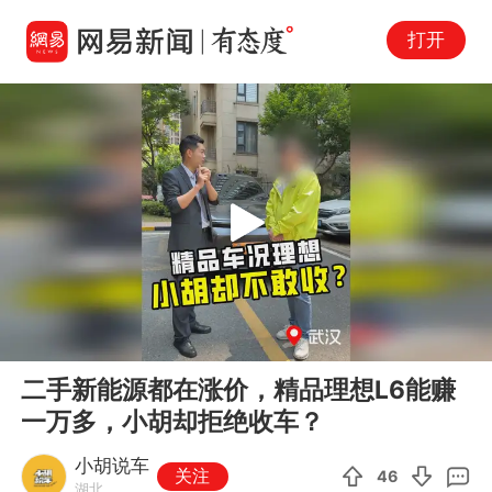
打开
Play
00:00
06:24
En
二手新能源都在涨价，精品理想L6能赚
fu
一万多，小胡却拒绝收车？
小胡说车
关注
46
湖北