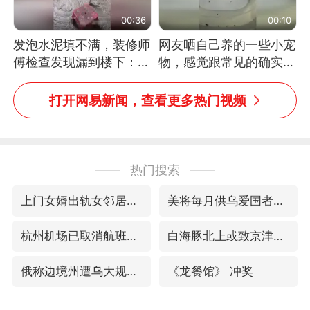
00:36
00:10
发泡水泥填不满，装修师
网友晒自己养的一些小宠
傅检查发现漏到楼下：出
物，感觉跟常见的确实有
风口未延伸到外墙
些不一样
打开网易新闻，查看更多热门视频
热门搜索
上门女婿出轨女邻居多年被判重婚罪
美将每月供乌爱国者拦截导弹
杭州机场已取消航班388架次
白海豚北上或致京津冀暴雨
俄称边境州遭乌大规模袭击已致13伤
《龙餐馆》 冲奖