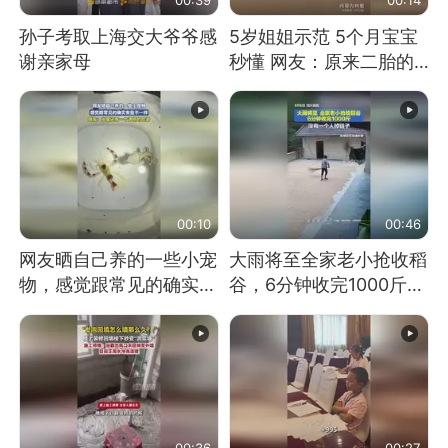
孙子考取上海交大爷爷感
5岁姐姐示范 5个月宝宝
谢亲家母
秒懂 网友：原来二胎的
快乐长这样
00:10
00:46
网友晒自己养的一些小宠
大雨将至全家老小抢收稻
物，感觉跟常见的确实有
谷，6分钟收完1000斤，
些不一样
没有一个人掉链子
00:36
00:27