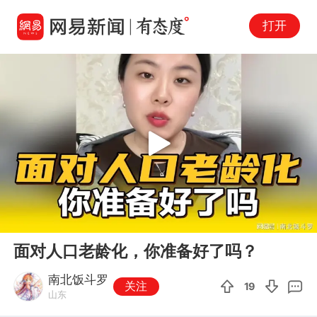
打开
Play
00:00
03:25
En
面对人口老龄化，你准备好了吗？
fu
南北饭斗罗
关注
19
山东