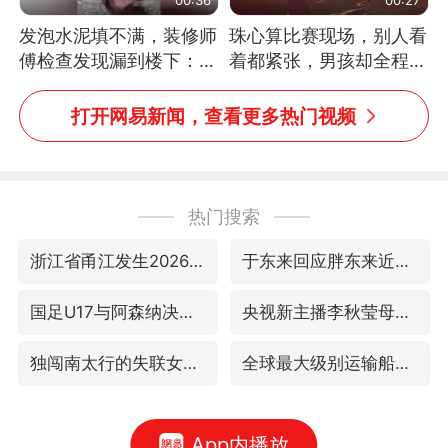
发泡水泥填不满，装修师
珠心算比赛现场，别人看
傅检查发现漏到楼下：出
着都紧张，男孩却全程气
风口未延伸到外墙
定神闲、从容作答，最终
拿下冠军。网友：这淡定
打开网易新闻，查看更多热门视频
的样子，一看就是有实
力！（人民日报）
热门搜索
浙江省甬江发生2026年第1号洪水
于东来回应胖东来近25年老店年底关闭
国足U17与阿森纳决赛取消 并列冠军
央视新主播李秋莹母校发文祝贺
独闯南太行的失联女生最后轨迹已确认
全球最大级别运输船通过长江大桥
App内播放