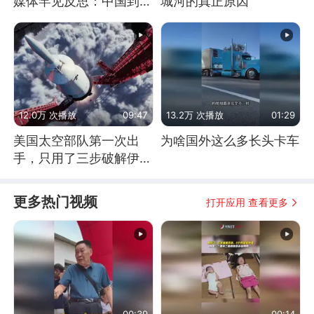
媒体罕见反思：中国到底
城河的真正原因
是不是在"拆台"
12.0万 次播放
09:47
13.2万 次播放
01:29
美国太空部队第一次出
为啥国外这么多长头卡车
手，只用了三步破解伊朗
防空
更多热门视频
打开应用 查看更多
00:39
00:14