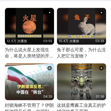
12.5万 次播放
03:55
10.4万 次播放
03:35
为什么说火星上发现生
兔子那么可爱，为什么没
命，将是人类绝望的开
人把它当宠物？
始？
04:35
01:36
封锁海峡不管用了？伊朗
这就是鹰酱工业真正的护