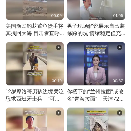
00:09
01:05
美国渔民钓获鲨鱼徒手将
男子现场解说展示自己装
其拽回大海 目击者直呼
修踩的坑 情绪稳定但充
震惊 （视频来源：参考
满无奈 每处都有精心设
消息）
计 但每处都有瑕疵 网
友：一开始我没笑 但看
到洗手盆我没绷住
00:19
00:37
12岁摩洛哥男孩边境哭泣
你楼下的“兰州拉面”或改
恳求西班牙士兵：“可不
名“青海拉面”，天津72家
可以不要把我遣返回国”
面馆已集体更换招牌