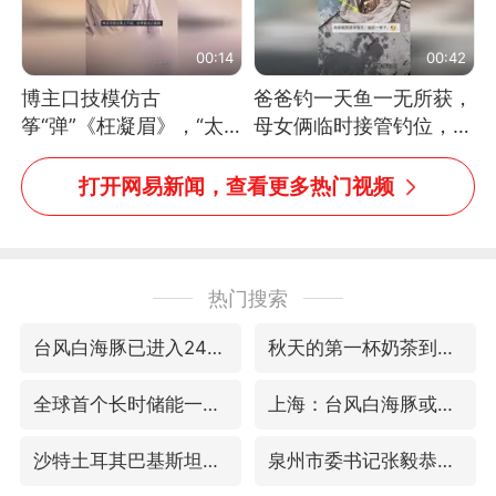
00:14
00:42
博主口技模仿古
爸爸钓一天鱼一无所获，
筝“弹”《枉凝眉》，“太
母女俩临时接管钓位，用
像了～你是吃古筝长大的
玩具鱼竿钓上大鱼
吗？”“或将成为首位考级
打开网易新闻，查看更多热门视频
不带古筝的选手。”（来
源：新华每日电讯）
热门搜索
台风白海豚已进入24小时警戒线
秋天的第一杯奶茶到底有多火
全球首个长时储能一体化产业园量产
上海：台风白海豚或将带来龙卷风
沙特土耳其巴基斯坦签署共同防务协议
泉州市委书记张毅恭被查