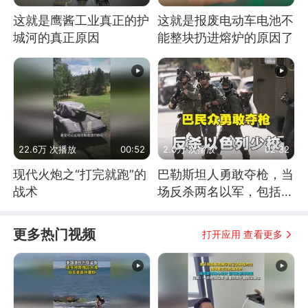
这就是鹰酱工业真正的护
这就是报废电动车电池不
城河的真正原因
能整块扔进熔炉的原因了
22.6万 次播放
00:52
2.0万 次播放
02:32
现代火炮之“打完就跑”的
巴勒斯坦人勇敢夺枪，当
战术
场反杀两名以军，包括一
名少校
更多热门视频
打开应用 查看更多