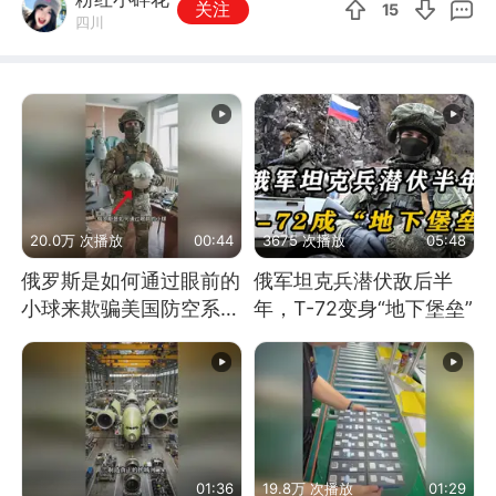
关注
15
四川
20.0万 次播放
00:44
3675 次播放
05:48
俄罗斯是如何通过眼前的
俄军坦克兵潜伏敌后半
小球来欺骗美国防空系统
年，T-72变身“地下堡垒”
的
01:36
19.8万 次播放
01:29