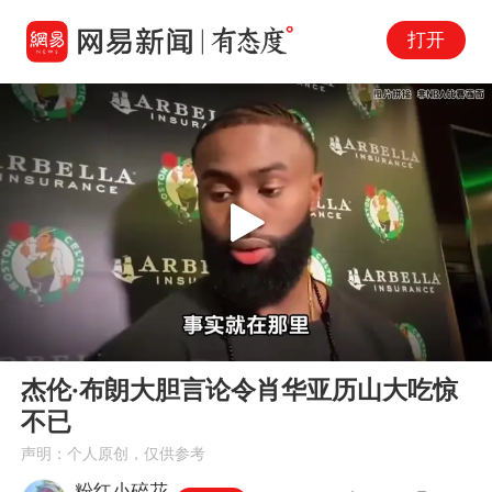
打开
Play
00:00
01:05
En
杰伦·布朗大胆言论令肖华亚历山大吃惊
fu
不已
声明：个人原创，仅供参考
粉红小碎花