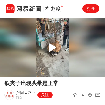
打开
Play
00:00
00:22
En
铁夹子出现头晕是正常
fu
乡间大路上
关注
4
河南