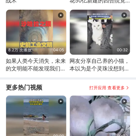
战术
花50亿新建的四合院竟
没人住，发生了啥
8.2万 次播放
04:05
00:32
如果人类今天消失，未来
网友分享自己养的小猫，
的文明能不能发现我们存
本以为是个灵珠没想到是
在过？
魔丸
更多热门视频
打开应用 查看更多
00:09
00:22