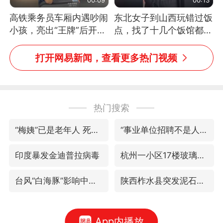
高铁乘务员车厢内遇吵闹
东北女子到山西玩错过饭
小孩，亮出“王牌”后开启
点，找了十几个饭馆都没
一键静音
开门：午休到几点
打开网易新闻，查看更多热门视频
热门搜索
“梅姨”已是老年人 死刑或适用受限
“事业单位招聘不是人情买卖”
印度暴发金迪普拉病毒
杭州一小区17楼玻璃幕墙爆裂
台风“白海豚”影响中国已成定局
陕西柞水县突发泥石流致1死2失联
App内播放