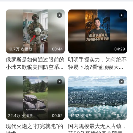
19.7万 次播放
00:44
04:29
俄罗斯是如何通过眼前的
明明手握实力，为何绝不
小球来欺骗美国防空系统
轻易下场?看懂顶级大国
的
谋略
22.4万 次播放
00:52
1462 次播放
16:34
现代火炮之“打完就跑”的
国内规模最大无人古镇，