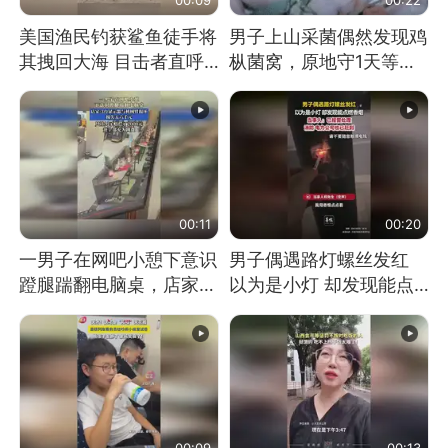
美国渔民钓获鲨鱼徒手将
男子上山采菌偶然发现鸡
其拽回大海 目击者直呼
枞菌窝，原地守1天等它
震惊 （视频来源：参考
长大：挖了140多朵
消息）
00:11
00:20
一男子在网吧小憩下意识
男子偶遇路灯螺丝发红
蹬腿踹翻电脑桌，店家3
以为是小灯 却发现能点
台显示器与机械臂损坏
燃香烟 当事人：已报警
处理
00:09
00:13