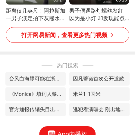
距离仅几英尺！阿拉斯加
男子偶遇路灯螺丝发红
一男子淡定拍下灰熊水中
以为是小灯 却发现能点
捕食鲑鱼全程
燃香烟 当事人：已报警
处理
打开网易新闻，查看更多热门视频
热门搜索
台风白海豚可能在浙江登陆
因凡蒂诺首次公开道歉
《Monica》填词人黎彼得去世
米兰1-1国米
官方通报传销头目出狱办书院
逃犯看演唱会 刚出地铁就被逮住
App内播放