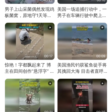
男子上山采菌偶然发现鸡
美国一场追捕行动中，一
枞菌窝，原地守1天等它
男子在车辆行驶中爬上车
长大：挖了140多朵
顶跳舞。（新京报）
00:17
00:09
惊艳！字都飘起来了 博
美国渔民钓获鲨鱼徒手将
主在田间创作“悬浮字” 网
其拽回大海 目击者直呼
友：真·裸眼3D！
震惊 （视频来源：参考
消息）
00:21
00:20