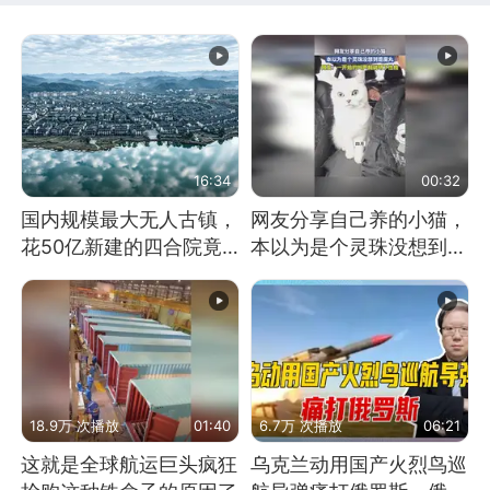
16:34
00:32
国内规模最大无人古镇，
网友分享自己养的小猫，
花50亿新建的四合院竟
本以为是个灵珠没想到是
没人住，发生了啥
魔丸
18.9万 次播放
01:40
6.7万 次播放
06:21
这就是全球航运巨头疯狂
乌克兰动用国产火烈鸟巡