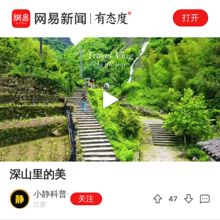
打开
Play
00:00
00:33
En
深山里的美
fu
小静科普
关注
47
江苏