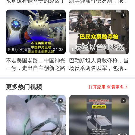
抢购这种铁盒子的原因了
航导弹痛打俄罗斯，俄军
为什么没能拦截？
9.8万 次播放
04:33
1.4万 次播放
02:32
不走美国老路！中国神光
巴勒斯坦人勇敢夺枪，当
三号，走出自主创新之路
场反杀两名以军，包括一
名少校
更多热门视频
打开应用 查看更多
00:22
00:10