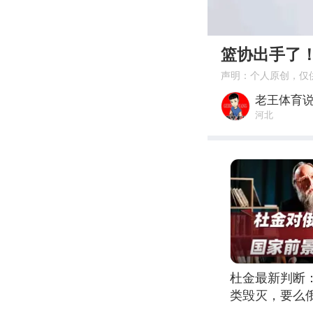
00:00
篮协出手了
声明：个人原创，仅
老王体育
河北
杜金最新判断
类毁灭，要么