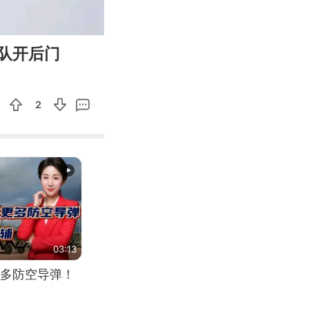
00:55
Enter
队开后门
fullscreen
2
03:13
多防空导弹！