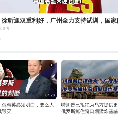
！徐昕迎双重利好，广州全力支持试训，国家
供参考
说
04:26
：俄精英必须明白，要么人
特朗普已拒绝为乌方提供更
俄毁灭
俄罗斯抓住窗口期猛炸基辅