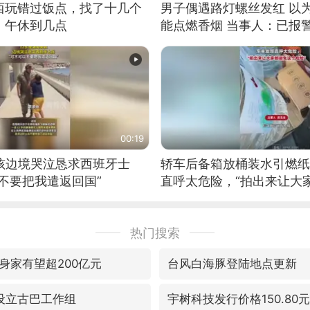
西玩错过饭点，找了十几个
男子偶遇路灯螺丝发红 以
：午休到几点
能点燃香烟 当事人：已报
00:19
男孩边境哭泣恳求西班牙士
轿车后备箱放桶装水引燃纸
不要把我遣返回国”
直呼太危险，“拍出来让大
险”
热门搜索
身家有望超200亿元
台风白海豚登陆地点更新
密设立古巴工作组
宇树科技发行价格150.80元