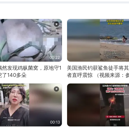
00:22
偶然发现鸡枞菌窝，原地守1
美国渔民钓获鲨鱼徒手将其
了140多朵
者直呼震惊 （视频来源：
00:13