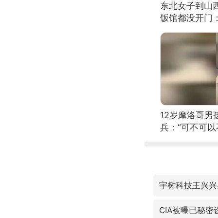
东北女子到山
饭馆都没开门
12岁摩洛哥
兵：“可不可以
宇树科技王兴兴
CIA被曝已秘