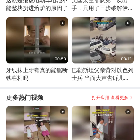
这就是报废电动车电池不
美国太空部队第一次出
能整块扔进熔炉的原因了
手，只用了三步破解伊朗
防空
00:50
00:12
牙线抹上牙膏真的能锯断
巴勒斯坦父亲背对以色列
铁栏杆吗
士兵 当面大声告诉儿
子：永远不要害怕他们！
更多热门视频
打开应用 查看更多