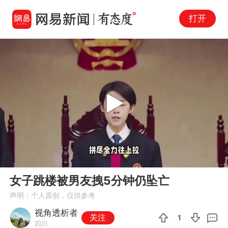
打开
Play
00:00
01:01
En
女子跳楼被男友拽5分钟仍坠亡
fu
声明：个人原创，仅供参考
视角透析者
关注
1
四川