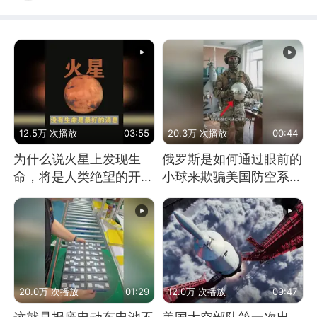
12.5万 次播放
03:55
20.3万 次播放
00:44
为什么说火星上发现生
俄罗斯是如何通过眼前的
命，将是人类绝望的开
小球来欺骗美国防空系统
始？
的
20.0万 次播放
01:29
12.0万 次播放
09:47