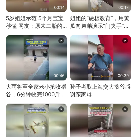
00:14
00:17
5岁姐姐示范 5个月宝宝
姐姐的“硬核教育”，用黄
秒懂 网友：原来二胎的
瓜向弟弟演示“门夹手”，
快乐长这样
网友：果然言传不如身
教！
00:46
00:39
大雨将至全家老小抢收稻
孙子考取上海交大爷爷感
谷，6分钟收完1000斤，
谢亲家母
没有一个人掉链子