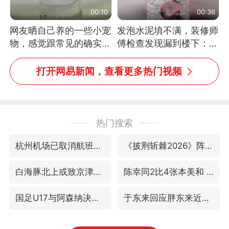
00:10
00:36
网友晒自己养的一些小宠
发泡水泥填不满，装修师
物，感觉跟常见的确实有
傅检查发现漏到楼下：出
些不一样
风口未延伸到外墙
打开网易新闻，查看更多热门视频
热门搜索
杭州机场已取消航班388架次
《披荆斩棘2026》阵容官宣
白海豚北上或致京津冀暴雨
陈幸同2比4张本美和 国乒双线丢冠
国足U17与阿森纳决赛取消 并列冠军
于东来回应胖东来近25年老店年底关闭