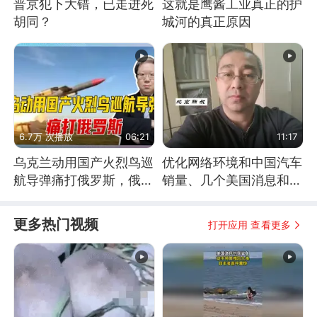
普京犯下大错，已走进死
这就是鹰酱工业真正的护
胡同？
城河的真正原因
6.7万 次播放
06:21
11:17
乌克兰动用国产火烈鸟巡
优化网络环境和中国汽车
航导弹痛打俄罗斯，俄军
销量、几个美国消息和俄
为什么没能拦截？
乌战争进展
更多热门视频
打开应用 查看更多