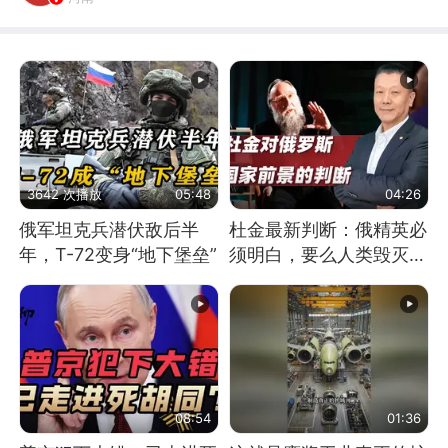
3642 次播放
05:48
04:26
俄军坦克兵潜伏敌后半
杜金最新判断：俄精英必
年，T-72变身“地下堡垒”
须明白，要么人类毁灭，
要么俄毁灭
08:54
01:36