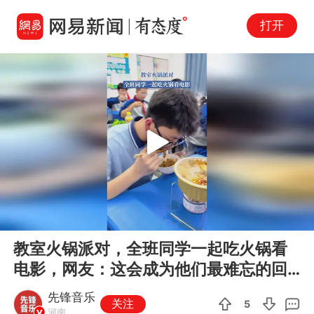
打开
Play
00:00
00:14
En
教室火锅派对，全班同学一起吃火锅看
fu
电影，网友：这会成为他们最难忘的回
忆
先锋音乐
关注
5
河南