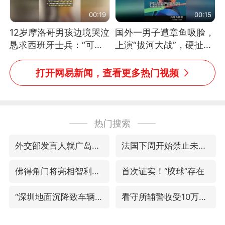
00:19
00:15
12岁摩洛哥男孩边境哭泣
国外一男子遭章鱼吸脸，
恳求西班牙士兵：“可不
上演“拔河大战”，硬扯加
可以不要把我遣返回国”
铁棒敲打方才挣脱
打开网易新闻，查看更多热门视频
热门搜索
外交部发言人就广岛核爆81周年等答记者问
法国下周开始禁止未经同意的电话营销
佛得角门将亮相智利俱乐部主场
首次证实！“胶球”存在
“深圳地面沉降致车辆损坏”不实
看守所辅警收受10万获刑1年