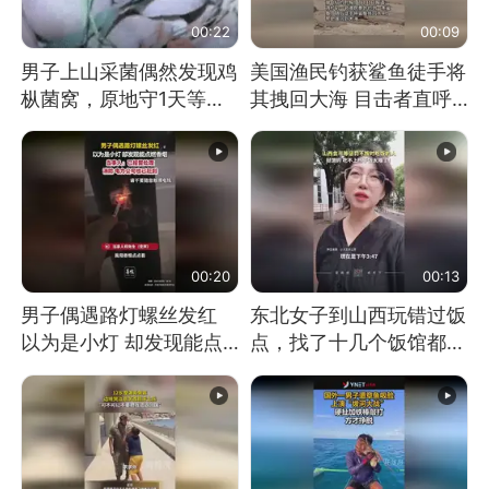
00:22
00:09
男子上山采菌偶然发现鸡
美国渔民钓获鲨鱼徒手将
枞菌窝，原地守1天等它
其拽回大海 目击者直呼
长大：挖了140多朵
震惊 （视频来源：参考
消息）
00:20
00:13
男子偶遇路灯螺丝发红
东北女子到山西玩错过饭
以为是小灯 却发现能点
点，找了十几个饭馆都没
燃香烟 当事人：已报警
开门：午休到几点
处理