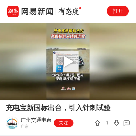
打开
Play
00:00
00:21
En
充电宝新国标出台，引入针刺试验
fu
广州交通电台
关注
1
广东