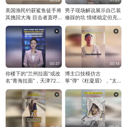
美国渔民钓获鲨鱼徒手将
男子现场解说展示自己装
其拽回大海 目击者直呼
修踩的坑 情绪稳定但充
震惊 （视频来源：参考
满无奈 每处都有精心设
消息）
计 但每处都有瑕疵 网
友：一开始我没笑 但看
到洗手盆我没绷住
00:37
00:14
你楼下的“兰州拉面”或改
博主口技模仿古
名“青海拉面”，天津72家
筝“弹”《枉凝眉》，“太
面馆已集体更换招牌
像了～你是吃古筝长大的
吗？”“或将成为首位考级
不带古筝的选手。”（来
源：新华每日电讯）
00:19
00:42