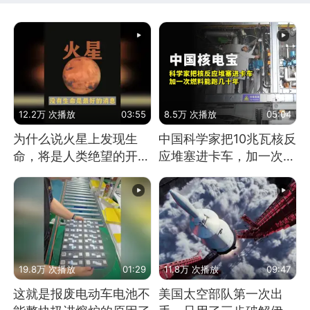
12.2万 次播放
03:55
8.5万 次播放
05:04
为什么说火星上发现生
中国科学家把10兆瓦核反
命，将是人类绝望的开
应堆塞进卡车，加一次燃
始？
料能跑几十年
19.8万 次播放
01:29
11.8万 次播放
09:47
这就是报废电动车电池不
美国太空部队第一次出