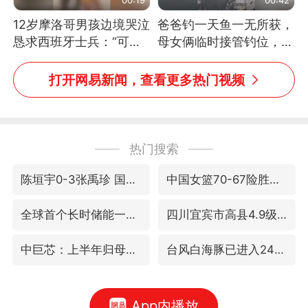
12岁摩洛哥男孩边境哭泣
爸爸钓一天鱼一无所获，
恳求西班牙士兵：“可不
母女俩临时接管钓位，用
可以不要把我遣返回国”
玩具鱼竿钓上大鱼
打开网易新闻，查看更多热门视频
热门搜索
陈垣宇0-3张禹珍 国乒男单全军覆没
中国女篮70-67险胜尼日利亚女篮
全球首个长时储能一体化产业园量产
四川宜宾市高县4.9级地震致1人死亡
中巨芯：上半年归母净利润1405.77万元
台风白海豚已进入24小时警戒线
App内播放