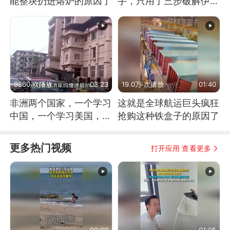
能整块扔进熔炉的原因了
手，只用了三步破解伊朗
防空
9360 次播放
03:23
19.0万 次播放
01:40
非洲两个国家，一个学习
这就是全球航运巨头疯狂
中国，一个学习美国，结
抢购这种铁盒子的原因了
果怎么样了？
更多热门视频
打开应用 查看更多
00:09
01:05