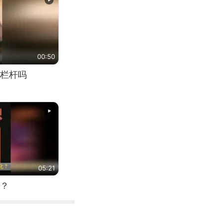
00:50
栏杆吗
05:21
？