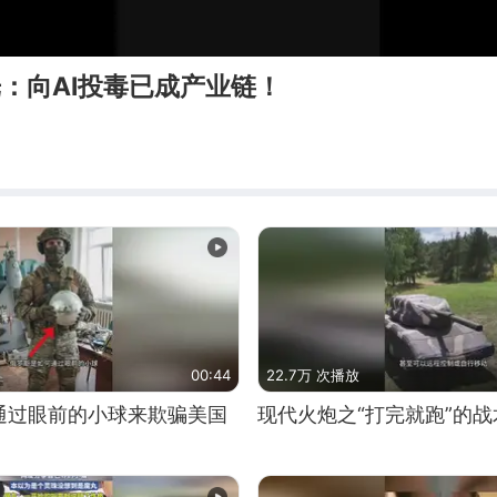
光：向AI投毒已成产业链！
00:44
22.7万 次播放
通过眼前的小球来欺骗美国
现代火炮之“打完就跑”的战