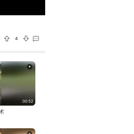
00:17
Enter
fullscreen
4
00:52
术