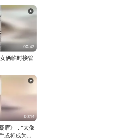
00:42
女俩临时接管
00:14
凝眉》，“太像
”“或将成为首