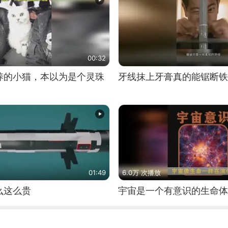
00:32
养的小猫，本以为是个灵珠
牙线抹上牙膏真的能锯断铁
01:49
6.0万 次播放
么这么贵
宇宙是一个有意识的生命体