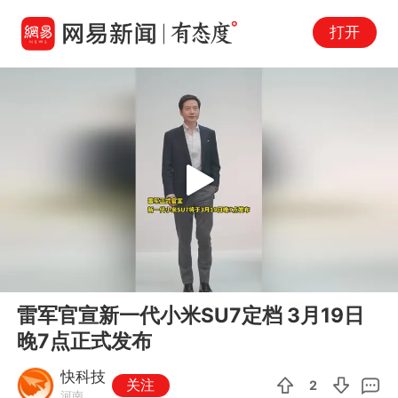
打开
Play
00:00
00:26
En
雷军官宣新一代小米SU7定档 3月19日
fu
晚7点正式发布
快科技
关注
2
河南