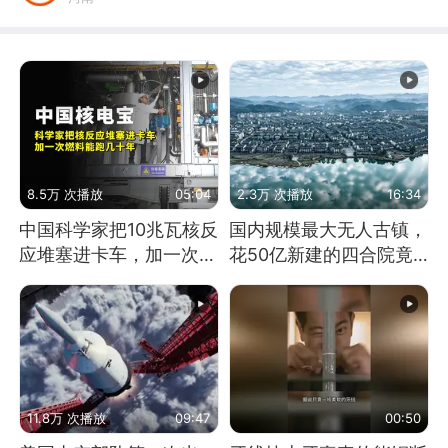
8.5万 次播放
05:04
2.3万 次播放
16:34
中国科学家把10兆瓦核反
国内规模最大无人古镇，
应堆塞进卡车，加一次燃
花50亿新建的四合院竟
料能跑几十年
没人住，发生了啥
11.8万 次播放
09:47
00:50