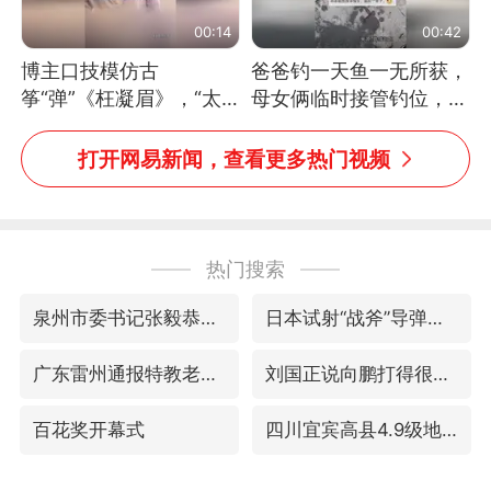
00:14
00:42
博主口技模仿古
爸爸钓一天鱼一无所获，
筝“弹”《枉凝眉》，“太
母女俩临时接管钓位，用
像了～你是吃古筝长大的
玩具鱼竿钓上大鱼
吗？”“或将成为首位考级
打开网易新闻，查看更多热门视频
不带古筝的选手。”（来
源：新华每日电讯）
热门搜索
泉州市委书记张毅恭被查
日本试射“战斧”导弹，国防部回应
广东雷州通报特教老师招聘违规事件
刘国正说向鹏打得很窝囊
百花奖开幕式
四川宜宾高县4.9级地震致1死