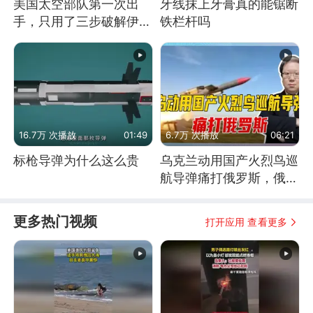
美国太空部队第一次出
牙线抹上牙膏真的能锯断
手，只用了三步破解伊朗
铁栏杆吗
防空
16.7万 次播放
01:49
6.7万 次播放
06:21
标枪导弹为什么这么贵
乌克兰动用国产火烈鸟巡
航导弹痛打俄罗斯，俄军
为什么没能拦截？
更多热门视频
打开应用 查看更多