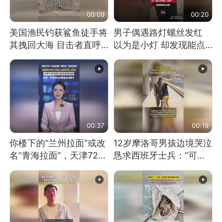
00:09
00:20
美国渔民钓获鲨鱼徒手将
男子偶遇路灯螺丝发红
其拽回大海 目击者直呼
以为是小灯 却发现能点
震惊 （视频来源：参考
燃香烟 当事人：已报警
消息）
处理
00:37
00:19
你楼下的“兰州拉面”或改
12岁摩洛哥男孩边境哭泣
名“青海拉面”，天津72家
恳求西班牙士兵：“可不
面馆已集体更换招牌
可以不要把我遣返回国”