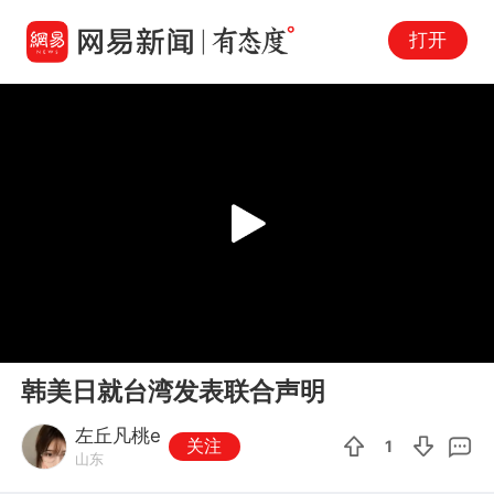
打开
Play
00:00
03:40
En
韩美日就台湾发表联合声明
fu
左丘凡桃e
关注
1
山东