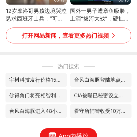
12岁摩洛哥男孩边境哭泣
国外一男子遭章鱼吸脸，
恳求西班牙士兵：“可不
上演“拔河大战”，硬扯加
可以不要把我遣返回国”
铁棒敲打方才挣脱
打开网易新闻，查看更多热门视频
热门搜索
宇树科技发行价格150.80元/股
台风白海豚登陆地点更新
佛得角门将亮相智利俱乐部主场
CIA被曝已秘密设立古巴工作组
台风白海豚进入48小时警戒线
看守所辅警收受10万获刑1年
App内播放