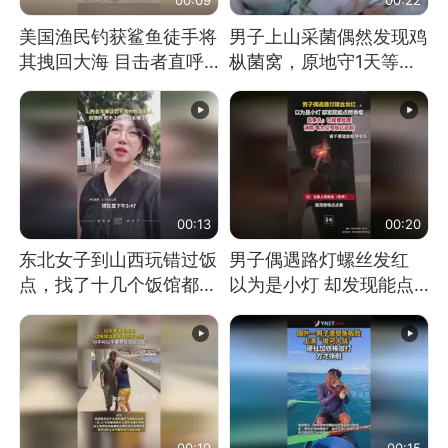
美国渔民钓获鲨鱼徒手将
男子上山采菌偶然发现鸡
其拽回大海 目击者直呼
枞菌窝，原地守1天等它
震惊 （视频来源：参考
长大：挖了140多朵
消息）
00:13
00:20
东北女子到山西玩错过饭
男子偶遇路灯螺丝发红
点，找了十几个饭馆都没
以为是小灯 却发现能点
开门：午休到几点
燃香烟 当事人：已报警
处理
00:19
00:15