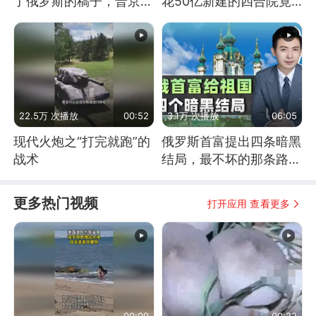
了俄罗斯的稿子，普京说
花50亿新建的四合院竟
战胜自己就是胜利
没人住，发生了啥
22.5万 次播放
00:52
3.1万 次播放
06:05
现代火炮之“打完就跑”的
俄罗斯首富提出四条暗黑
战术
结局，最不坏的那条路是
通向东方
更多热门视频
打开应用 查看更多
00:09
00:22