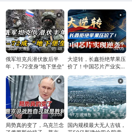
3636 次播放
05:48
04:09
俄军坦克兵潜伏敌后半
大逆转，长鑫拒绝苹果压
年，T-72变身“地下堡垒”
价了！中国芯片产业实现
怎样的逆袭？
03:06
1.7万 次播放
16:34
局势真的变了，乌克兰念
国内规模最大无人古镇，