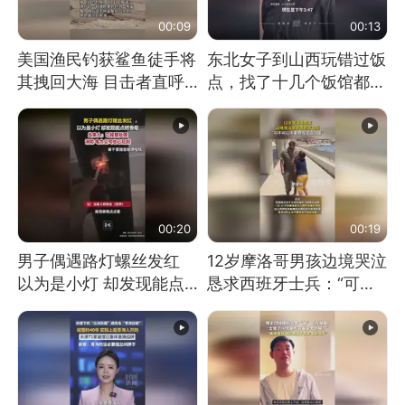
00:09
00:13
美国渔民钓获鲨鱼徒手将
东北女子到山西玩错过饭
其拽回大海 目击者直呼
点，找了十几个饭馆都没
震惊 （视频来源：参考
开门：午休到几点
消息）
00:20
00:19
男子偶遇路灯螺丝发红
12岁摩洛哥男孩边境哭泣
以为是小灯 却发现能点
恳求西班牙士兵：“可不
燃香烟 当事人：已报警
可以不要把我遣返回国”
处理