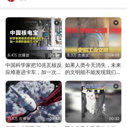
8.4万 次播放
05:04
8.3万 次播放
04:05
中国科学家把10兆瓦核反
如果人类今天消失，未来
应堆塞进卡车，加一次燃
的文明能不能发现我们存
料能跑几十年
在过？
11.8万 次播放
09:47
00:32