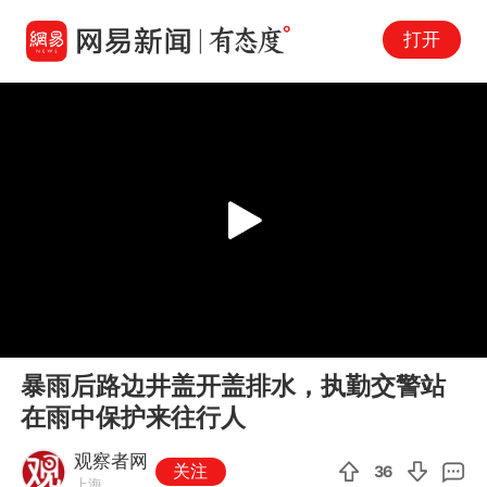
打开
Play
00:00
00:09
En
暴雨后路边井盖开盖排水，执勤交警站
fu
在雨中保护来往行人
观察者网
关注
36
上海