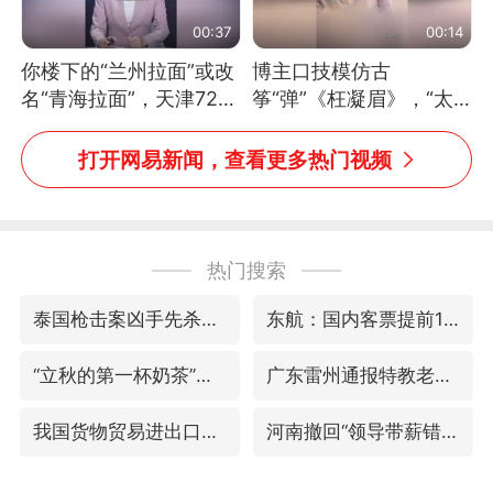
00:37
00:14
你楼下的“兰州拉面”或改
博主口技模仿古
名“青海拉面”，天津72家
筝“弹”《枉凝眉》，“太
面馆已集体更换招牌
像了～你是吃古筝长大的
吗？”“或将成为首位考级
打开网易新闻，查看更多热门视频
不带古筝的选手。”（来
源：新华每日电讯）
热门搜索
泰国枪击案凶手先杀祖父母后行凶
东航：国内客票提前14天免费退改
“立秋的第一杯奶茶”又爆单了
广东雷州通报特教老师招聘违规事件
我国货物贸易进出口超30万亿元
河南撤回“领导带薪错峰休假”通知