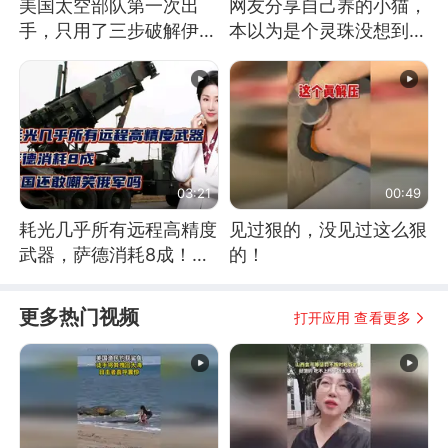
美国太空部队第一次出
网友分享自己养的小猫，
手，只用了三步破解伊朗
本以为是个灵珠没想到是
防空
魔丸
03:21
00:49
耗光几乎所有远程高精度
见过狠的，没见过这么狠
武器，萨德消耗8成！美
的！
国还敢嘲笑俄军吗
更多热门视频
打开应用 查看更多