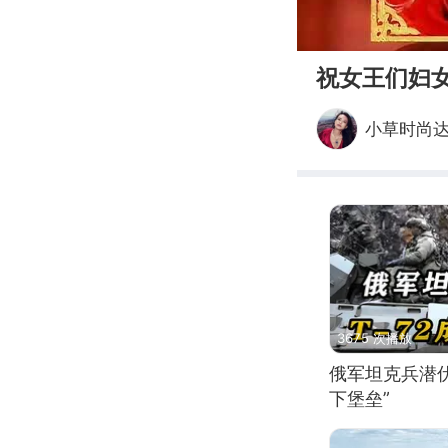
00:00
祝女王们妇
小草时尚
3675 次播放
俄军坦克兵潜伏
下堡垒”