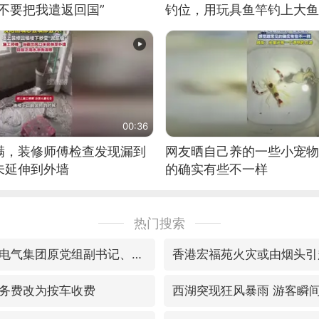
不要把我遣返回国”
钓位，用玩具鱼竿钓上大鱼
00:36
满，装修师傅检查发现漏到
网友晒自己养的一些小宠物
未延伸到外墙
的确实有些不一样
热门搜索
视频丨中国东方电气集团原党组副书记、董事宋致远被查
香港宏福苑火灾或由烟头引
务费改为按车收费
西湖突现狂风暴雨 游客瞬