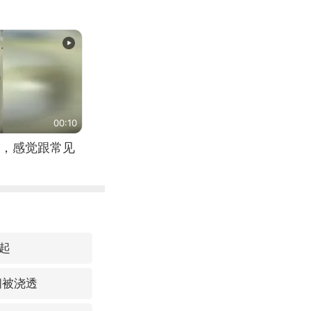
00:10
，感觉跟常见
起
间被浇透