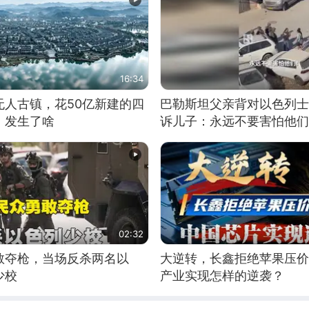
16:34
无人古镇，花50亿新建的四
巴勒斯坦父亲背对以色列士
，发生了啥
诉儿子：永远不要害怕他们
02:32
敢夺枪，当场反杀两名以
大逆转，长鑫拒绝苹果压价
少校
产业实现怎样的逆袭？