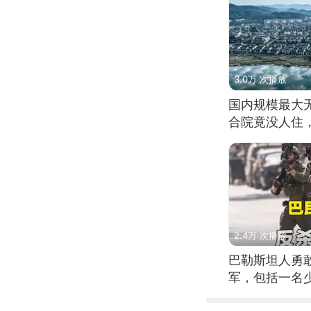
3.0万 次播放
国内规模最大
合院竟没人住
2.4万 次播放
巴勒斯坦人勇
军，包括一名