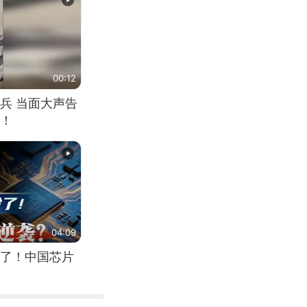
00:12
兵 当面大声告
！
04:09
了！中国芯片