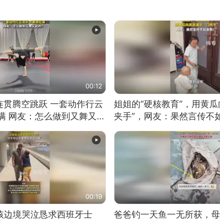
00:12
连贯腾空跳跃 一套动作行云
姐姐的“硬核教育”，用黄瓜
满 网友：怎么做到又舞又武
夹手”，网友：果然言传不
00:19
男孩边境哭泣恳求西班牙士
爸爸钓一天鱼一无所获，母