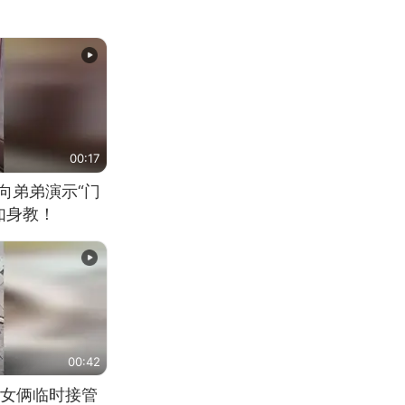
00:17
向弟弟演示“门
如身教！
00:42
女俩临时接管