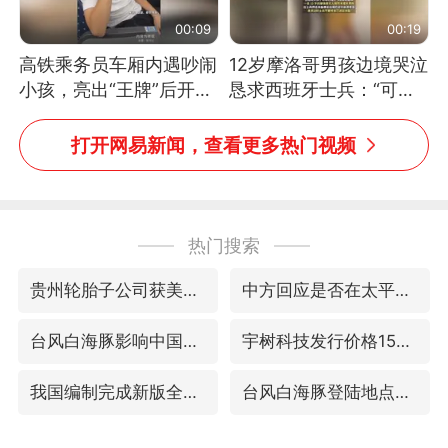
00:09
00:19
高铁乘务员车厢内遇吵闹
12岁摩洛哥男孩边境哭泣
小孩，亮出“王牌”后开启
恳求西班牙士兵：“可不
一键静音
可以不要把我遣返回国”
打开网易新闻，查看更多热门视频
热门搜索
贵州轮胎子公司获美国退税8136万
中方回应是否在太平洋海底开采稀土
台风白海豚影响中国已成定局
宇树科技发行价格150.80元/股
我国编制完成新版全月地质图
台风白海豚登陆地点更新