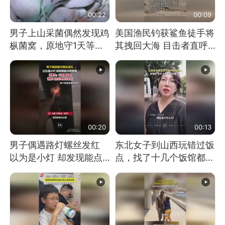
00:22
00:09
男子上山采菌偶然发现鸡
美国渔民钓获鲨鱼徒手将
枞菌窝，原地守1天等它
其拽回大海 目击者直呼
长大：挖了140多朵
震惊 （视频来源：参考
消息）
00:20
00:13
男子偶遇路灯螺丝发红
东北女子到山西玩错过饭
以为是小灯 却发现能点
点，找了十几个饭馆都没
燃香烟 当事人：已报警
开门：午休到几点
处理