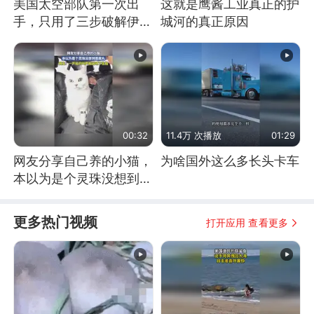
美国太空部队第一次出
这就是鹰酱工业真正的护
手，只用了三步破解伊朗
城河的真正原因
防空
00:32
11.4万 次播放
01:29
网友分享自己养的小猫，
为啥国外这么多长头卡车
本以为是个灵珠没想到是
魔丸
更多热门视频
打开应用 查看更多