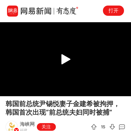
打开
Play
00:00
00:07
En
韩国前总统尹锡悦妻子金建希被拘押，
fu
韩国首次出现“前总统夫妇同时被捕”
海峡网
关注
15
福建