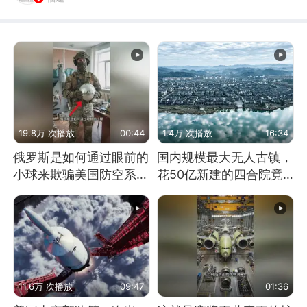
19.8万 次播放
00:44
1.4万 次播放
16:34
俄罗斯是如何通过眼前的
国内规模最大无人古镇，
小球来欺骗美国防空系统
花50亿新建的四合院竟
的
没人住，发生了啥
11.6万 次播放
09:47
01:36