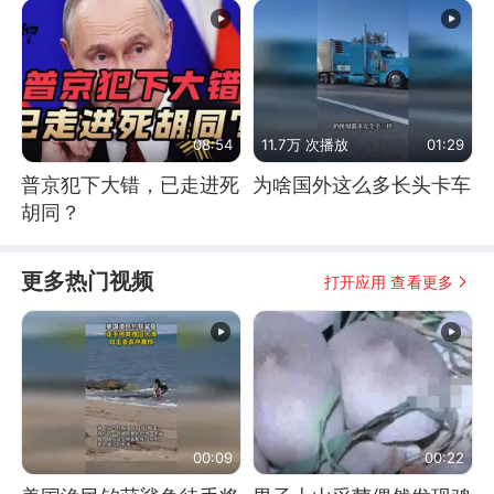
08:54
11.7万 次播放
01:29
普京犯下大错，已走进死
为啥国外这么多长头卡车
胡同？
更多热门视频
打开应用 查看更多
00:09
00:22