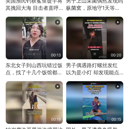
美国渔民钓获鲨鱼徒手将
男子上山采菌偶然发现鸡
其拽回大海 目击者直呼
枞菌窝，原地守1天等它
震惊 （视频来源：参考
长大：挖了140多朵
消息）
00:13
00:20
东北女子到山西玩错过饭
男子偶遇路灯螺丝发红
点，找了十几个饭馆都没
以为是小灯 却发现能点
开门：午休到几点
燃香烟 当事人：已报警
处理
00:19
00:15