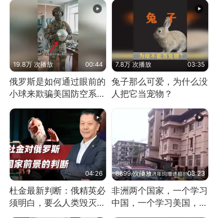
19.8万 次播放
00:44
7.8万 次播放
03:35
俄罗斯是如何通过眼前的
兔子那么可爱，为什么没
小球来欺骗美国防空系统
人把它当宠物？
的
04:26
8899 次播放
03:23
杜金最新判断：俄精英必
非洲两个国家，一个学习
须明白，要么人类毁灭，
中国，一个学习美国，结
要么俄毁灭
果怎么样了？