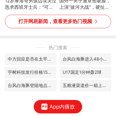
12岁摩洛哥男孩边境哭泣
国外一男子遭章鱼吸脸，
恳求西班牙士兵：“可不
上演“拔河大战”，硬扯加
可以不要把我遣返回国”
铁棒敲打方才挣脱
打开网易新闻，查看更多热门视频
热门搜索
中方回应是否在太平洋海底开采稀土
台风白海豚进入48小时警戒线
宇树科技发行价格150.80元/股
U17国足1分钟轰2球
台风白海豚登陆地点更新
五粮液渠道价一箱上涨近百元
App内播放