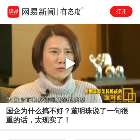
打开
Play
00:00
00:36
En
国企为什么搞不好？董明珠说了一句很
fu
重的话，太现实了！