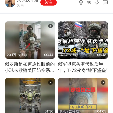
关注
46
河南
20.1万 次播放
00:44
3714 次播放
05:48
俄罗斯是如何通过眼前的
俄军坦克兵潜伏敌后半
小球来欺骗美国防空系统
年，T-72变身“地下堡垒”
的
01:36
8.4万 次播放
04:05