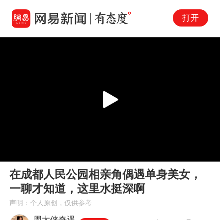
打开
Play
00:00
11:47
En
在成都人民公园相亲角偶遇单身美女，
fu
一聊才知道，这里水挺深啊
声明：个人原创，仅供参考
周大侠奇遇