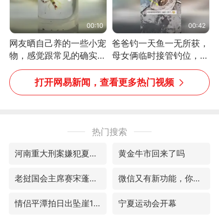
00:10
00:42
网友晒自己养的一些小宠
爸爸钓一天鱼一无所获，
物，感觉跟常见的确实有
母女俩临时接管钓位，用
些不一样
玩具鱼竿钓上大鱼
打开网易新闻，查看更多热门视频
热门搜索
河南重大刑案嫌犯夏某钢落网
黄金牛市回来了吗
老挝国会主席赛宋蓬逝世
微信又有新功能，你可以“撤回”你的撤回了！
情侣平潭拍日出坠崖1死1伤
宁夏运动会开幕