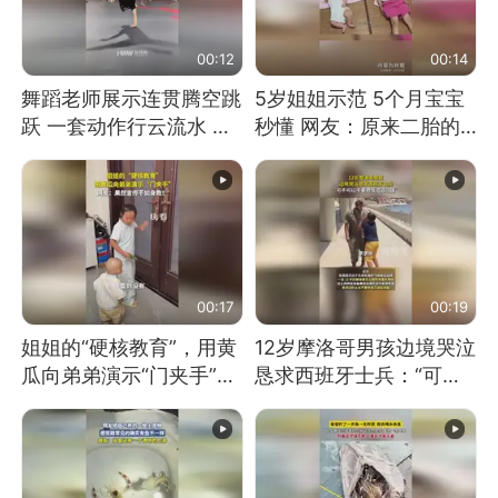
00:12
00:14
舞蹈老师展示连贯腾空跳
5岁姐姐示范 5个月宝宝
跃 一套动作行云流水 节
秒懂 网友：原来二胎的
奏感拉满 网友：怎么做
快乐长这样
到又舞又武的？
00:17
00:19
姐姐的“硬核教育”，用黄
12岁摩洛哥男孩边境哭泣
瓜向弟弟演示“门夹手”，
恳求西班牙士兵：“可不
网友：果然言传不如身
可以不要把我遣返回国”
教！