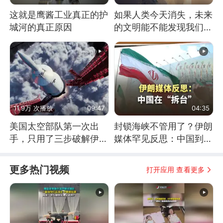
这就是鹰酱工业真正的护
如果人类今天消失，未来
城河的真正原因
的文明能不能发现我们存
在过？
11.9万 次播放
09:47
04:35
美国太空部队第一次出
封锁海峡不管用了？伊朗
手，只用了三步破解伊朗
媒体罕见反思：中国到底
防空
是不是在"拆台"
更多热门视频
打开应用 查看更多