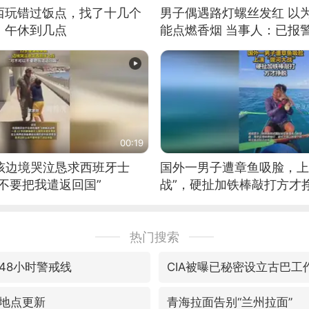
西玩错过饭点，找了十几个
男子偶遇路灯螺丝发红 以
：午休到几点
能点燃香烟 当事人：已报
00:19
男孩边境哭泣恳求西班牙士
国外一男子遭章鱼吸脸，上
不要把我遣返回国”
战”，硬扯加铁棒敲打方才
热门搜索
48小时警戒线
CIA被曝已秘密设立古巴工
地点更新
青海拉面告别“兰州拉面”