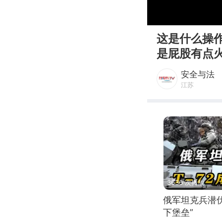
00:00
这是什么操
是屁股有点
安全与法
江苏
3636 次播放
俄军坦克兵潜伏
下堡垒”