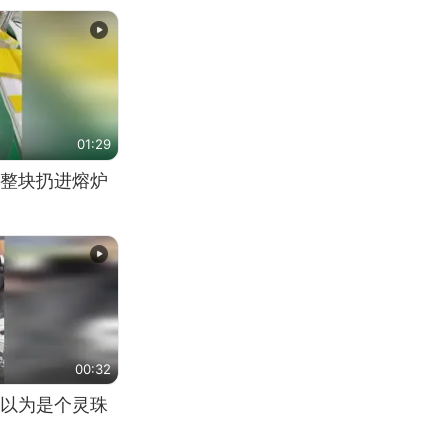
01:29
整块扔进熔炉
00:32
以为是个灵珠