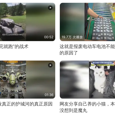
00:52
19.7万 次播放
完就跑”的战术
这就是报废电动车电池不能
的原因了
01:36
业真正的护城河的真正原因
网友分享自己养的小猫，本
没想到是魔丸