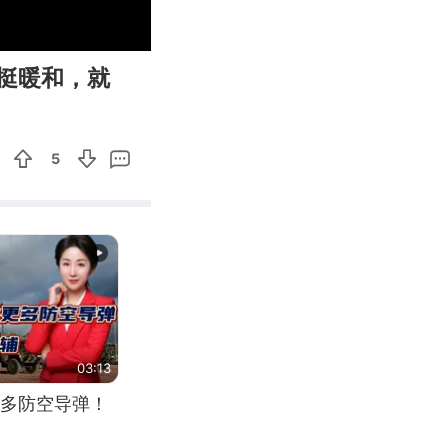
00:10
Enter
挺暖和，就
fullscreen
5
03:13
多防空导弹！