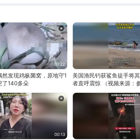
00:22
偶然发现鸡枞菌窝，原地守1
美国渔民钓获鲨鱼徒手将其
了140多朵
者直呼震惊 （视频来源：
00:13