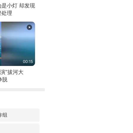
为是小灯 却发现
警处理
00:15
演“拔河大
挣脱
作组