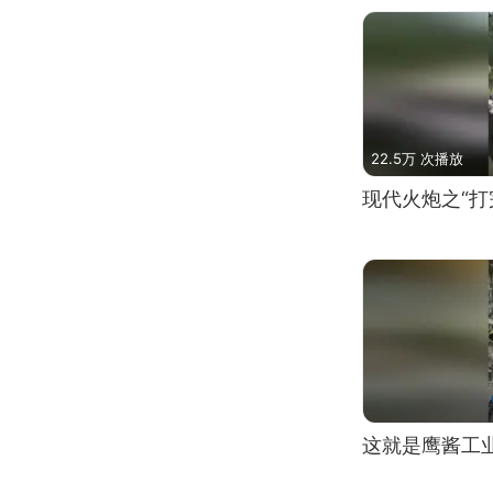
22.5万 次播放
现代火炮之“打
这就是鹰酱工