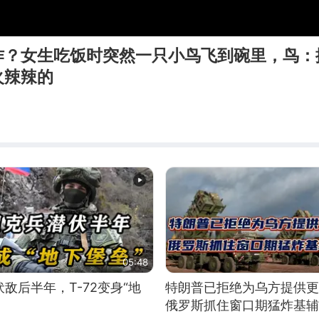
作？女生吃饭时突然一只小鸟飞到碗里，鸟：
火辣辣的
05:48
敌后半年，T-72变身“地
特朗普已拒绝为乌方提供更
俄罗斯抓住窗口期猛炸基辅