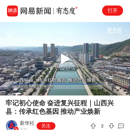
打开
Play
00:00
03:20
En
牢记初心使命 奋进复兴征程｜山西兴
fu
县：传承红色基因 推动产业焕新
新华社
关注
2
北京