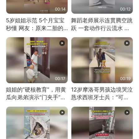
00:14
00:12
5岁姐姐示范 5个月宝宝
舞蹈老师展示连贯腾空跳
秒懂 网友：原来二胎的
跃 一套动作行云流水 节
快乐长这样
奏感拉满 网友：怎么做
到又舞又武的？
00:17
00:19
姐姐的“硬核教育”，用黄
12岁摩洛哥男孩边境哭泣
瓜向弟弟演示“门夹手”，
恳求西班牙士兵：“可不
网友：果然言传不如身
可以不要把我遣返回国”
教！