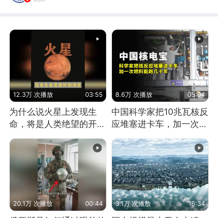
12.3万 次播放
03:55
8.6万 次播放
05:04
为什么说火星上发现生
中国科学家把10兆瓦核反
命，将是人类绝望的开
应堆塞进卡车，加一次燃
始？
料能跑几十年
20.1万 次播放
00:44
3.1万 次播放
16:34