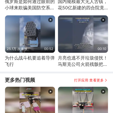
俄罗斯是如何通过眼前的
国内规模最大无人古镇，
小球来欺骗美国防空系统
花50亿新建的四合院竟
的
没人住，发生了啥
25.1万 次播放
00:52
00:10
为什么战斗机要追着导弹
月亮也逃不开垃圾侵扰！
飞行
马斯克公司火箭残骸把月
球撞个坑
更多热门视频
打开应用 查看更多