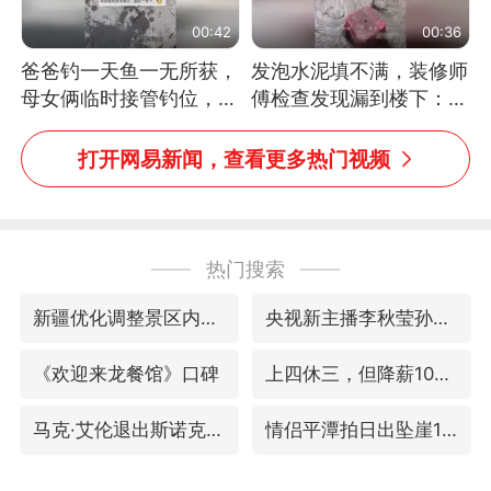
00:42
00:36
爸爸钓一天鱼一无所获，
发泡水泥填不满，装修师
母女俩临时接管钓位，用
傅检查发现漏到楼下：出
玩具鱼竿钓上大鱼
风口未延伸到外墙
打开网易新闻，查看更多热门视频
热门搜索
新疆优化调整景区内自驾服务费
央视新主播李秋莹孙亚鹏亮相
《欢迎来龙餐馆》口碑
上四休三，但降薪1000元，你接受吗？
马克·艾伦退出斯诺克中国公开赛
情侣平潭拍日出坠崖1死1伤