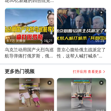
花50亿新建的四合院竟
没人住，发生了啥
6.7万 次播放
06:21
05:28
乌克兰动用国产火烈鸟巡
普京心腹给俄主战派定了
航导弹痛打俄罗斯，俄军
性，这帮人喊打喊杀“其
为什么没能拦截？
心可诛”
更多热门视频
打开应用 查看更多
00:14
00:12