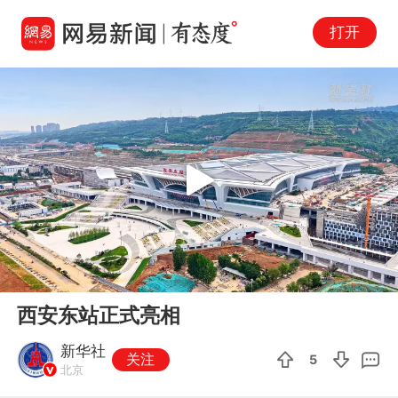
打开
Play
00:00
00:41
En
西安东站正式亮相
fu
新华社
关注
5
北京