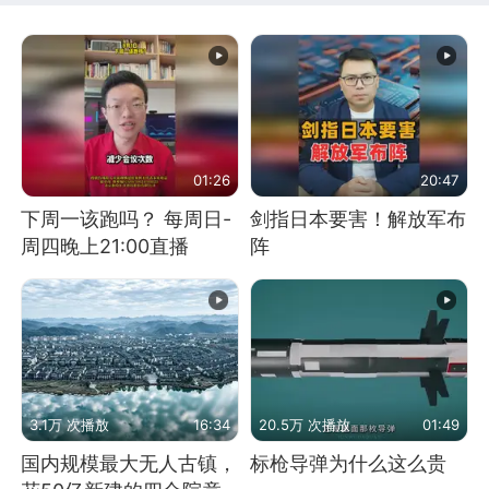
01:26
20:47
下周一该跑吗？ 每周日-
剑指日本要害！解放军布
周四晚上21:00直播
阵
3.1万 次播放
16:34
20.5万 次播放
01:49
国内规模最大无人古镇，
标枪导弹为什么这么贵