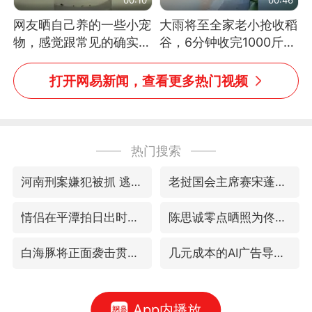
网友晒自己养的一些小宠
大雨将至全家老小抢收稻
物，感觉跟常见的确实有
谷，6分钟收完1000斤，
些不一样
没有一个人掉链子
打开网易新闻，查看更多热门视频
热门搜索
河南刑案嫌犯被抓 逃窜时伤害多人
老挝国会主席赛宋蓬逝世
情侣在平潭拍日出时坠崖致一死一伤
陈思诚零点晒照为佟丽娅庆生
白海豚将正面袭击贯穿浙江
几元成本的AI广告导致千万市值蒸发
App内播放