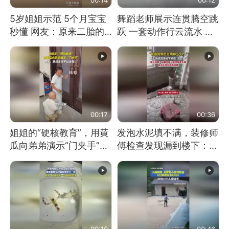
5岁姐姐示范 5个月宝宝
舞蹈老师展示连贯腾空跳
秒懂 网友：原来二胎的
跃 一套动作行云流水 节
快乐长这样
奏感拉满 网友：怎么做
到又舞又武的？
00:17
00:36
姐姐的“硬核教育”，用黄
发泡水泥填不满，装修师
瓜向弟弟演示“门夹手”，
傅检查发现漏到楼下：出
网友：果然言传不如身
风口未延伸到外墙
教！
00:10
00:46