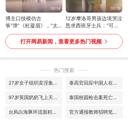
00:14
00:19
博主口技模仿古
12岁摩洛哥男孩边境哭泣
筝“弹”《枉凝眉》，“太
恳求西班牙士兵：“可不
像了～你是吃古筝长大的
可以不要把我遣返回国”
吗？”“或将成为首位考级
打开网易新闻，查看更多热门视频
不带古筝的选手。”（来
源：新华每日电讯）
热门搜索
27岁女子组织卖淫集团被悬赏通缉
泰高官回应中国人在泰遭歧视：全面调查
97岁英国奶奶飞上天再破吉尼斯纪录
泰国校园枪击案死亡人数升至7人
台风白海豚环流面积近似13个浙江
官方通报教师招聘笔试前13名被淘汰