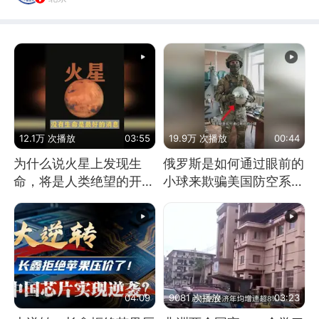
12.1万 次播放
03:55
19.9万 次播放
00:44
为什么说火星上发现生
俄罗斯是如何通过眼前的
命，将是人类绝望的开
小球来欺骗美国防空系统
始？
的
04:09
9081 次播放
03:23