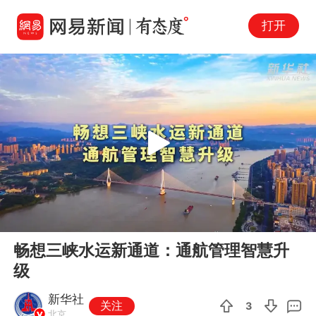
打开
Play
00:00
01:53
En
畅想三峡水运新通道：通航管理智慧升
fu
级
新华社
关注
3
北京