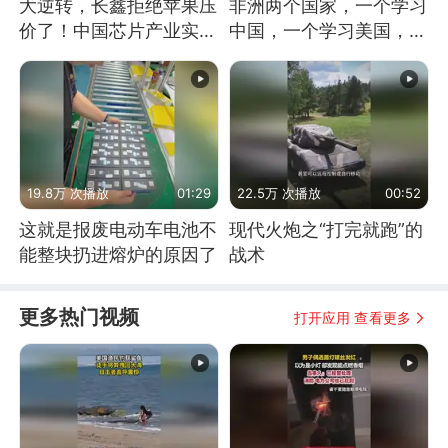
大逆转，长鑫拒绝苹果压
非洲两个国家，一个学习
价了！中国芯片产业实现
中国，一个学习美国，结
怎样的逆袭？
果怎么样了？
19.8万 次播放
01:29
22.5万 次播放
00:52
这就是报废电动车电池不
现代火炮之“打完就跑”的
能整块扔进熔炉的原因了
战术
更多热门视频
打开应用 查看更多