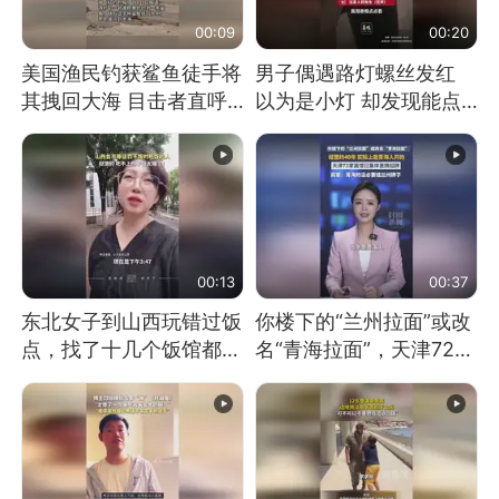
00:09
00:20
美国渔民钓获鲨鱼徒手将
男子偶遇路灯螺丝发红
其拽回大海 目击者直呼
以为是小灯 却发现能点
震惊 （视频来源：参考
燃香烟 当事人：已报警
消息）
处理
00:13
00:37
东北女子到山西玩错过饭
你楼下的“兰州拉面”或改
点，找了十几个饭馆都没
名“青海拉面”，天津72家
开门：午休到几点
面馆已集体更换招牌