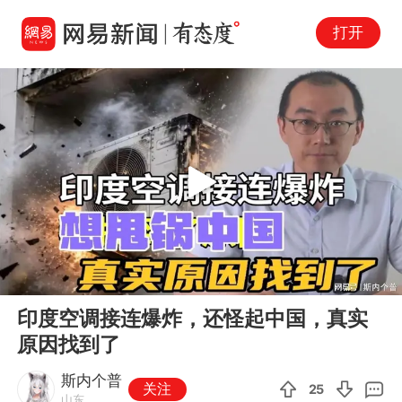
打开
Play
00:00
13:06
En
印度空调接连爆炸，还怪起中国，真实
fu
原因找到了
斯内个普
关注
25
山东