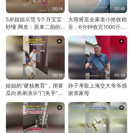
00:14
00:46
5岁姐姐示范 5个月宝宝
大雨将至全家老小抢收稻
秒懂 网友：原来二胎的
谷，6分钟收完1000斤，
快乐长这样
没有一个人掉链子
00:17
00:39
姐姐的“硬核教育”，用黄
孙子考取上海交大爷爷感
瓜向弟弟演示“门夹手”，
谢亲家母
网友：果然言传不如身
教！