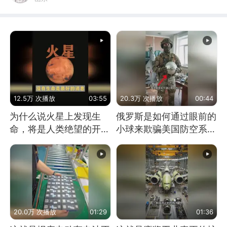
12.5万 次播放
03:55
20.3万 次播放
00:44
为什么说火星上发现生
俄罗斯是如何通过眼前的
命，将是人类绝望的开
小球来欺骗美国防空系统
始？
的
20.0万 次播放
01:29
01:36