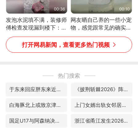
00:36
00:10
发泡水泥填不满，装修师
网友晒自己养的一些小宠
傅检查发现漏到楼下：出
物，感觉跟常见的确实有
风口未延伸到外墙
些不一样
打开网易新闻，查看更多热门视频
热门搜索
于东来回应胖东来近25年老店年底关闭
《披荆斩棘2026》阵容官宣
白海豚北上或致京津冀暴雨
上门女婿出轨女邻居多年被判重婚罪
国足U17与阿森纳决赛取消 并列冠军
浙江省甬江发生2026年第1号洪水