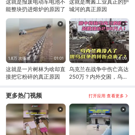
这就是报废电动车电池不
这就是鹰酱工业真正的护
能整块扔进熔炉的原因了
城河的真正原因
1.8万 次播放
01:01
08:09
这就是一片树林为啥却直
乌克兰在战争中伤亡高达
接把它粉碎的真正原因
250万？内外交困，乌克
兰这下真没人了！
更多热门视频
打开应用 查看更多