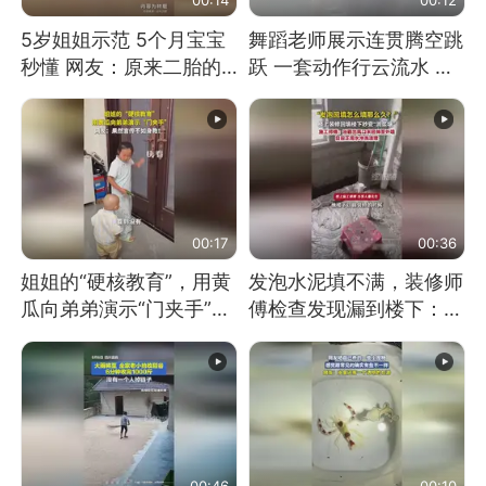
5岁姐姐示范 5个月宝宝
舞蹈老师展示连贯腾空跳
秒懂 网友：原来二胎的
跃 一套动作行云流水 节
快乐长这样
奏感拉满 网友：怎么做
到又舞又武的？
00:17
00:36
姐姐的“硬核教育”，用黄
发泡水泥填不满，装修师
瓜向弟弟演示“门夹手”，
傅检查发现漏到楼下：出
网友：果然言传不如身
风口未延伸到外墙
教！
00:46
00:10