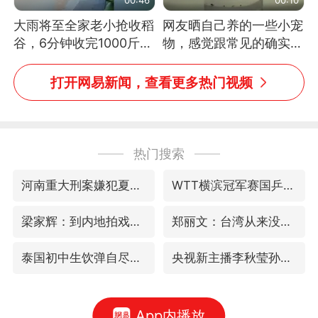
大雨将至全家老小抢收稻
网友晒自己养的一些小宠
谷，6分钟收完1000斤，
物，感觉跟常见的确实有
没有一个人掉链子
些不一样
打开网易新闻，查看更多热门视频
热门搜索
河南重大刑案嫌犯夏某钢落网
WTT横滨冠军赛国乒女单三将晋级四强
梁家辉：到内地拍戏不是北上是回归
郑丽文：台湾从来没有“独立”过
泰国初中生饮弹自尽前开了26枪
央视新主播李秋莹孙亚鹏亮相
App内播放