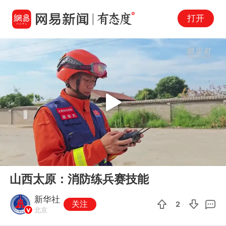
打开
Play
00:00
01:05
En
山西太原：消防练兵赛技能
fu
新华社
关注
2
北京