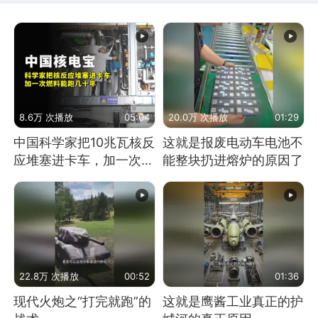
8.6万 次播放
05:04
20.0万 次播放
01:29
中国科学家把10兆瓦核反
这就是报废电动车电池不
应堆塞进卡车，加一次燃
能整块扔进熔炉的原因了
料能跑几十年
22.8万 次播放
00:52
01:36
现代火炮之“打完就跑”的
这就是鹰酱工业真正的护