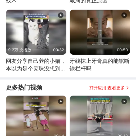
战术
城河的真正原因
9.2万 次播放
00:32
00:50
网友分享自己养的小猫，
牙线抹上牙膏真的能锯断
本以为是个灵珠没想到是
铁栏杆吗
魔丸
更多热门视频
打开应用 查看更多
00:14
00:12