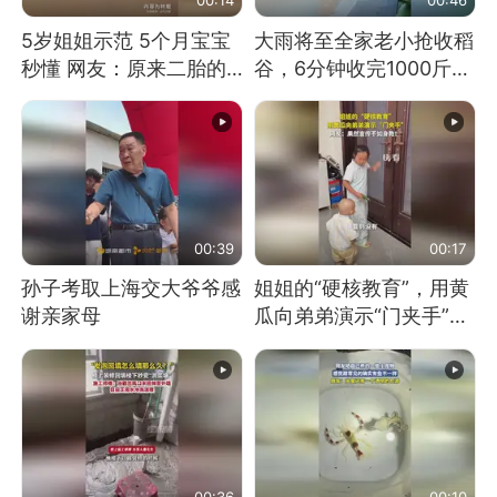
5岁姐姐示范 5个月宝宝
大雨将至全家老小抢收稻
秒懂 网友：原来二胎的
谷，6分钟收完1000斤，
快乐长这样
没有一个人掉链子
00:39
00:17
孙子考取上海交大爷爷感
姐姐的“硬核教育”，用黄
谢亲家母
瓜向弟弟演示“门夹手”，
网友：果然言传不如身
教！
00:36
00:10