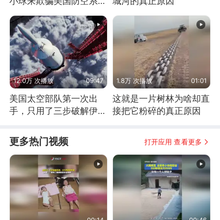
小球来欺骗美国防空系统
城河的真正原因
的
12.0万 次播放
09:47
1.8万 次播放
01:01
美国太空部队第一次出
这就是一片树林为啥却直
手，只用了三步破解伊朗
接把它粉碎的真正原因
防空
更多热门视频
打开应用 查看更多
00:14
00:46