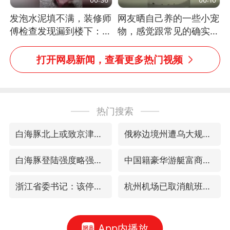
发泡水泥填不满，装修师
网友晒自己养的一些小宠
傅检查发现漏到楼下：出
物，感觉跟常见的确实有
风口未延伸到外墙
些不一样
打开网易新闻，查看更多热门视频
热门搜索
白海豚北上或致京津冀暴雨
俄称边境州遭乌大规模袭击已致13伤
白海豚登陆强度略强于巴威
中国籍豪华游艇富商之子在泰国被杀
浙江省委书记：该停下的坚决停下来
杭州机场已取消航班388架次
App内播放