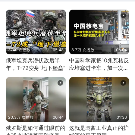
3740 次播放
05:48
8.7万 次播放
05:04
俄军坦克兵潜伏敌后半
中国科学家把10兆瓦核反
年，T-72变身“地下堡垒”
应堆塞进卡车，加一次燃
料能跑几十年
20.3万 次播放
00:44
01:36
俄罗斯是如何通过眼前的
这就是鹰酱工业真正的护