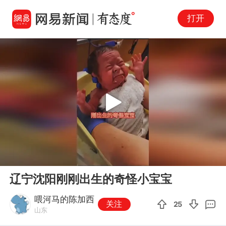
打开
Play
00:00
04:22
En
辽宁沈阳刚刚出生的奇怪小宝宝
fu
喂河马的陈加西
关注
25
山东