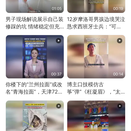
01:05
00:19
男子现场解说展示自己装
12岁摩洛哥男孩边境哭泣
修踩的坑 情绪稳定但充
恳求西班牙士兵：“可不
满无奈 每处都有精心设
可以不要把我遣返回国”
计 但每处都有瑕疵 网
友：一开始我没笑 但看
到洗手盆我没绷住
00:37
00:14
你楼下的“兰州拉面”或改
博主口技模仿古
名“青海拉面”，天津72家
筝“弹”《枉凝眉》，“太
面馆已集体更换招牌
像了～你是吃古筝长大的
吗？”“或将成为首位考级
不带古筝的选手。”（来
源：新华每日电讯）