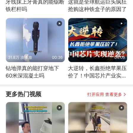
牙线抹上牙膏真的能锯断
这就是全球航运巨头疯狂
铁栏杆吗
抢购这种铁盒子的原因了
31.8万 次播放
00:36
04:09
钻地弹真的能打穿地下
大逆转，长鑫拒绝苹果压
60米深混凝土吗
价了！中国芯片产业实现
怎样的逆袭？
更多热门视频
打开应用 查看更多