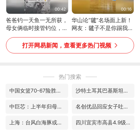
00:42
00:16
爸爸钓一天鱼一无所获，
华山论“毽”名场面上新！
母女俩临时接管钓位，用
网友：毽子不是你踢我
玩具鱼竿钓上大鱼
捡，我踢你捡吗
打开网易新闻，查看更多热门视频
热门搜索
中国女篮70-67险胜尼日利亚女篮
沙特土耳其巴基斯坦签署共同防务协议
中巨芯：上半年归母净利润1405.77万元
名创优品回应女子吐槽内裤质量差
上海：台风白海豚或将带来龙卷风
四川宜宾市高县4.9级地震致1人死亡