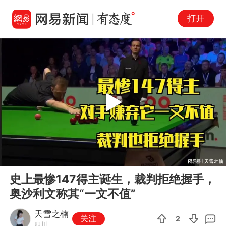
打开
Play
00:00
05:43
En
史上最惨147得主诞生，裁判拒绝握手，
fu
奥沙利文称其“一文不值”
天雪之楠
关注
2
四川