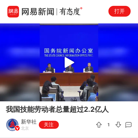
打开
Play
00:00
00:36
En
我国技能劳动者总量超过2.2亿人
fu
新华社
关注
1
北京