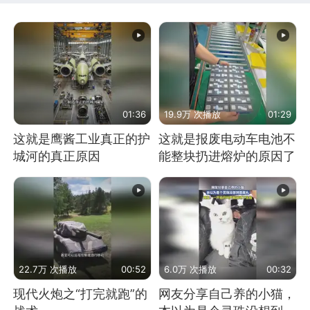
01:36
19.9万 次播放
01:29
这就是鹰酱工业真正的护
这就是报废电动车电池不
城河的真正原因
能整块扔进熔炉的原因了
22.7万 次播放
00:52
6.0万 次播放
00:32
现代火炮之“打完就跑”的
网友分享自己养的小猫，