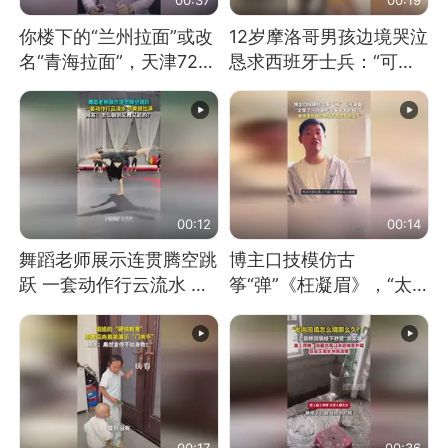
你楼下的“兰州拉面”或改
12岁摩洛哥男孩边境哭泣
名“青海拉面”，天津72家
恳求西班牙士兵：“可不
面馆已集体更换招牌
可以不要把我遣返回国”
00:12
00:14
舞蹈老师展示连贯腾空跳
博主口技模仿古
跃 一套动作行云流水 节
筝“弹”《枉凝眉》，“太
奏感拉满 网友：怎么做
像了～你是吃古筝长大的
到又舞又武的？
吗？”“或将成为首位考级
不带古筝的选手。”（来
源：新华每日电讯）
00:17
00:36