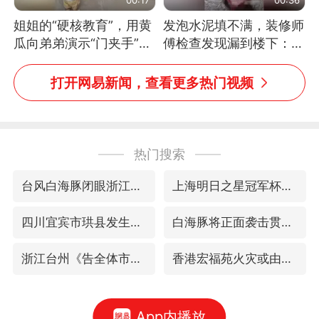
姐姐的“硬核教育”，用黄
发泡水泥填不满，装修师
瓜向弟弟演示“门夹手”，
傅检查发现漏到楼下：出
网友：果然言传不如身
风口未延伸到外墙
教！
打开网易新闻，查看更多热门视频
热门搜索
台风白海豚闭眼浙江上海处于危险半圆
上海明日之星冠军杯调整决赛时间
四川宜宾市珙县发生3.4级地震
白海豚将正面袭击贯穿浙江
浙江台州《告全体市民书》
香港宏福苑火灾或由烟头引起
App内播放