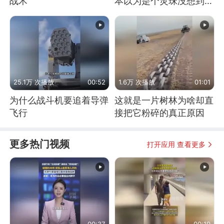
战术
本以为是个灵珠没想到是
魔丸
25.1万 次播放
00:52
1.6万 次播放
01:01
为什么战斗机要追着导弹
这就是一片树林为啥却直
飞行
接把它粉碎的真正原因
更多热门视频
打开应用 查看更多
00:37
00:19