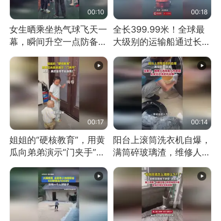
00:10
00:18
女生晒乘坐热气球飞天一
全长399.99米！全球最
幕，瞬间升空一点防备都
大级别的运输船通过长江
没有
大桥这一幕，太震撼了！
00:17
00:14
姐姐的“硬核教育”，用黄
阳台上滚筒洗衣机自爆，
瓜向弟弟演示“门夹手”，
满筒碎玻璃渣，维修人员
网友：果然言传不如身
称是人为原因，从未见过
教！
洗衣机自爆