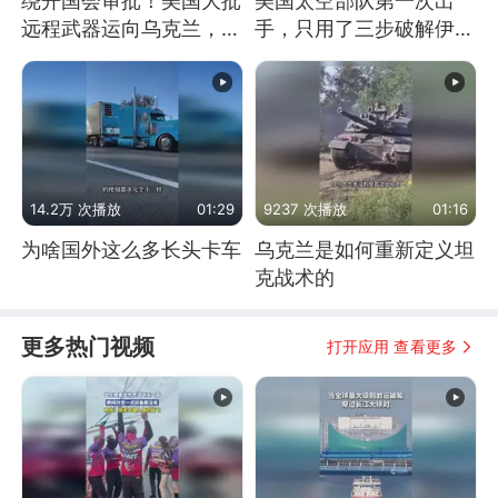
绕开国会审批！美国大批
美国太空部队第一次出
远程武器运向乌克兰，集
手，只用了三步破解伊朗
中打击俄纵深目标
防空
14.2万 次播放
01:29
9237 次播放
01:16
为啥国外这么多长头卡车
乌克兰是如何重新定义坦
克战术的
更多热门视频
打开应用 查看更多