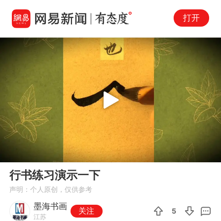
打开
Play
00:00
01:22
En
行书练习演示一下
fu
声明：个人原创，仅供参考
墨海书画
关注
5
江苏