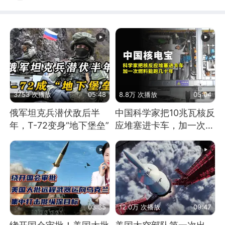
3753 次播放
05:48
8.8万 次播放
05:04
俄军坦克兵潜伏敌后半
中国科学家把10兆瓦核反
年，T-72变身“地下堡垒”
应堆塞进卡车，加一次燃
料能跑几十年
03:35
12.0万 次播放
09:47