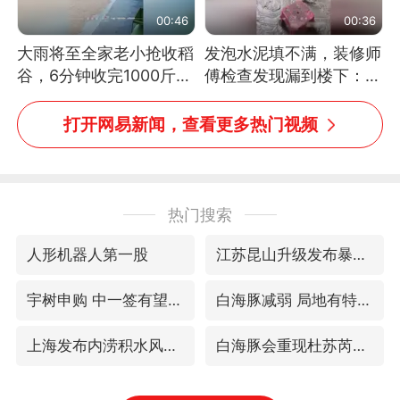
00:46
00:36
大雨将至全家老小抢收稻
发泡水泥填不满，装修师
谷，6分钟收完1000斤，
傅检查发现漏到楼下：出
没有一个人掉链子
风口未延伸到外墙
打开网易新闻，查看更多热门视频
热门搜索
人形机器人第一股
江苏昆山升级发布暴雨红警
宇树申购 中一签有望赚20万元
白海豚减弱 局地有特大暴雨
上海发布内涝积水风险提示
白海豚会重现杜苏芮强度吗