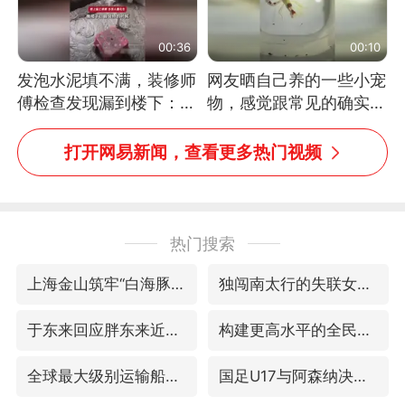
00:36
00:10
发泡水泥填不满，装修师
网友晒自己养的一些小宠
傅检查发现漏到楼下：出
物，感觉跟常见的确实有
风口未延伸到外墙
些不一样
打开网易新闻，查看更多热门视频
热门搜索
上海金山筑牢“白海豚”防汛屏障
独闯南太行的失联女生最后轨迹已确认
于东来回应胖东来近25年老店年底关闭
构建更高水平的全民健身公共服务体系
全球最大级别运输船通过长江大桥
国足U17与阿森纳决赛取消 并列冠军