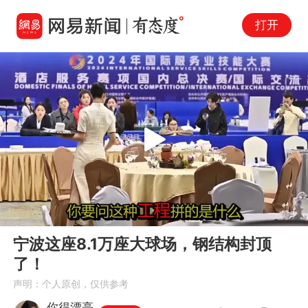
打开
Play
00:00
01:31
En
宁波这座8.1万座大球场，钢结构封顶
fu
了！
声明：个人原创，仅供参考
你得漂亮