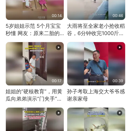
00:14
00:46
5岁姐姐示范 5个月宝宝
大雨将至全家老小抢收稻
秒懂 网友：原来二胎的
谷，6分钟收完1000斤，
快乐长这样
没有一个人掉链子
00:17
00:39
姐姐的“硬核教育”，用黄
孙子考取上海交大爷爷感
瓜向弟弟演示“门夹手”，
谢亲家母
网友：果然言传不如身
教！