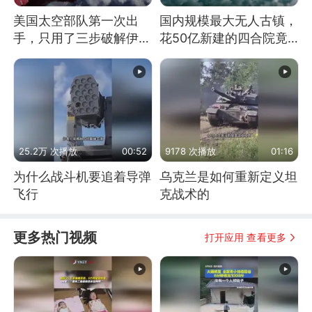
美国太空部队第一次出
国内规模最大无人古镇，
手，只用了三步破解伊朗
花50亿新建的四合院竟
防空
没人住，发生了啥
25.2万 次播放
00:52
9178 次播放
01:16
为什么战斗机要追着导弹
乌克兰是如何重新定义坦
飞行
克战术的
更多热门视频
打开应用 查看更多