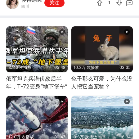
关注
1
四川
3740 次播放
05:48
10.3万 次播放
03:35
俄军坦克兵潜伏敌后半
兔子那么可爱，为什么没
年，T-72变身“地下堡垒”
人把它当宠物？
12.0万 次播放
09:47
3.3万 次播放
16:34