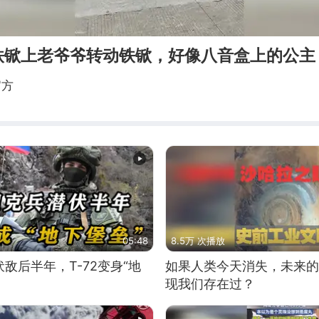
铁锨上老爷爷转动铁锨，好像八音盒上的公主
官方
05:48
8.5万 次播放
敌后半年，T-72变身“地
如果人类今天消失，未来的
现我们存在过？