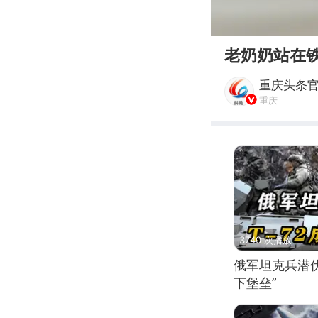
00:00
老奶奶站在
重庆头条
重庆
3740 次播放
俄军坦克兵潜伏
下堡垒”