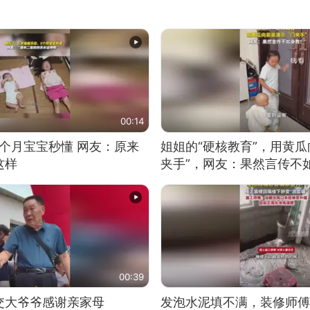
00:14
5个月宝宝秒懂 网友：原来
姐姐的“硬核教育”，用黄瓜
这样
夹手”，网友：果然言传不
00:39
交大爷爷感谢亲家母
发泡水泥填不满，装修师傅