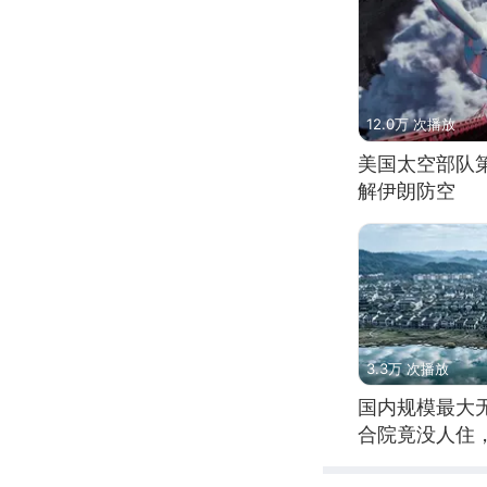
12.0万 次播放
美国太空部队
解伊朗防空
3.3万 次播放
国内规模最大
合院竟没人住