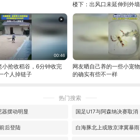
楼下：出风口未延伸到外墙
00:46
老小抢收稻谷，6分钟收完
网友晒自己养的一些小宠物
有一个人掉链子
的确实有些不一样
热门搜索
尼器摆动明显
国足U17与阿森纳决赛取消
前后登陆
白海豚北上或致京津冀暴雨