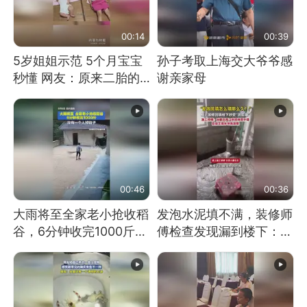
00:14
00:39
5岁姐姐示范 5个月宝宝
孙子考取上海交大爷爷感
秒懂 网友：原来二胎的
谢亲家母
快乐长这样
00:46
00:36
大雨将至全家老小抢收稻
发泡水泥填不满，装修师
谷，6分钟收完1000斤，
傅检查发现漏到楼下：出
没有一个人掉链子
风口未延伸到外墙