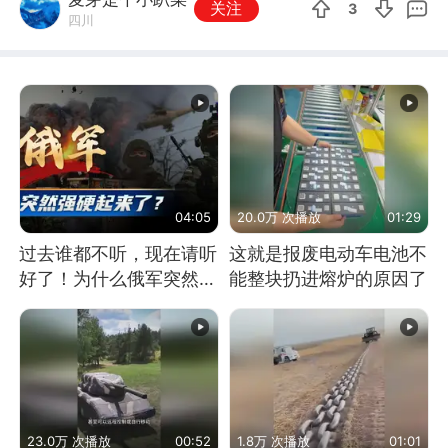
关注
3
四川
04:05
20.0万 次播放
01:29
过去谁都不听，现在请听
这就是报废电动车电池不
好了！为什么俄军突然强
能整块扔进熔炉的原因了
硬起来了？
23.0万 次播放
00:52
1.8万 次播放
01:01