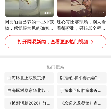
00:10
00:27
网友晒自己养的一些小宠
珠心算比赛现场，别人看
物，感觉跟常见的确实有
着都紧张，男孩却全程气
些不一样
定神闲、从容作答，最终
拿下冠军。网友：这淡定
打开网易新闻，查看更多热门视频
的样子，一看就是有实
力！（人民日报）
热门搜索
白海豚北上或致京津冀暴雨
以拒绝“和平委员会”的加沙和平计划
白海豚对华东华北影响会大于巴威
于东来回应胖东来近25年老店年底关闭
《披荆斩棘2026》阵容官宣
《欢迎来龙餐馆》点映及预售总票房破亿