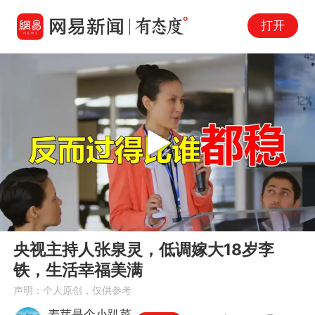
打开
Play
00:00
01:12
En
央视主持人张泉灵，低调嫁大18岁李
fu
铁，生活幸福美满
声明：个人原创，仅供参考
麦芽是个小趴菜