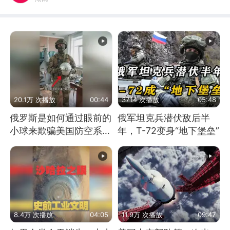
20.1万 次播放
00:44
3714 次播放
05:48
俄罗斯是如何通过眼前的
俄军坦克兵潜伏敌后半
小球来欺骗美国防空系统
年，T-72变身“地下堡垒”
的
8.4万 次播放
04:05
11.9万 次播放
09:47