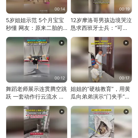
00:14
00:19
5岁姐姐示范 5个月宝宝
12岁摩洛哥男孩边境哭泣
秒懂 网友：原来二胎的
恳求西班牙士兵：“可不
快乐长这样
可以不要把我遣返回国”
00:12
00:17
舞蹈老师展示连贯腾空跳
姐姐的“硬核教育”，用黄
跃 一套动作行云流水 节
瓜向弟弟演示“门夹手”，
奏感拉满 网友：怎么做
网友：果然言传不如身
到又舞又武的？
教！