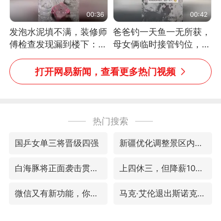
00:36
00:42
发泡水泥填不满，装修师
爸爸钓一天鱼一无所获，
傅检查发现漏到楼下：出
母女俩临时接管钓位，用
风口未延伸到外墙
玩具鱼竿钓上大鱼
打开网易新闻，查看更多热门视频
热门搜索
国乒女单三将晋级四强
新疆优化调整景区内自驾服务费
白海豚将正面袭击贯穿浙江
上四休三，但降薪1000元，你接受吗？
微信又有新功能，你可以“撤回”你的撤回了！
马克·艾伦退出斯诺克中国公开赛