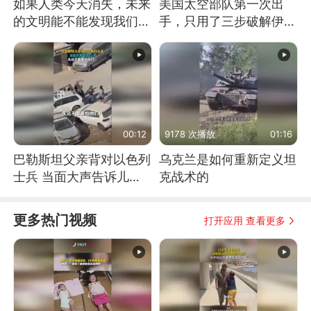
如果人类今天消失，未来
美国太空部队第一次出
的文明能不能发现我们存
手，只用了三步破解伊朗
在过？
防空
00:12
9178 次播放
01:16
巴勒斯坦父亲背对以色列
乌克兰是如何重新定义坦
士兵 当面大声告诉儿
克战术的
子：永远不要害怕他们！
更多热门视频
打开应用 查看更多