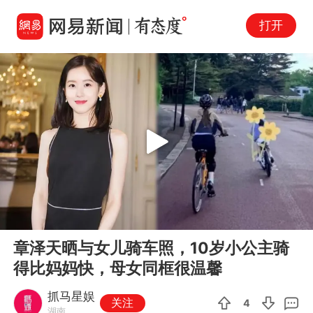
打开
Play
00:00
01:10
En
章泽天晒与女儿骑车照，10岁小公主骑
fu
得比妈妈快，母女同框很温馨
抓马星娱
关注
4
湖南