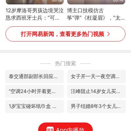
12岁摩洛哥男孩边境哭泣
博主口技模仿古
恳求西班牙士兵：“可不
筝“弹”《枉凝眉》，“太
可以不要把我遣返回国”
像了～你是吃古筝长大的
吗？”“或将成为首位考级
打开网易新闻，查看更多热门视频
不带古筝的选手。”（来
源：新华每日电讯）
热门搜索
泰交通部副部长回应中国人遭歧视手势
女子开一天一夜空调后二氧化碳中毒
“空调24小时开着更省电”不实
汪峰阻止14岁女儿买大牌
1岁宝宝碰坏纸巾盒 宝妈被索赔924元
男子结婚8年3个女儿均非亲生
App内播放