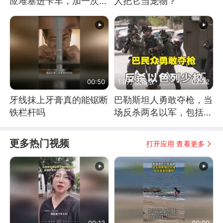
应堆塞进卡车，加一次燃
人把它当宠物？
料能跑几十年
00:50
1.8万 次播放
02:32
牙线抹上牙膏真的能锯断
巴勒斯坦人勇敢夺枪，当
铁栏杆吗
场反杀两名以军，包括一
名少校
更多热门视频
打开应用 查看更多
00:13
00:09