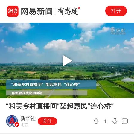
打开
Play
00:00
01:58
En
“和美乡村直播间”架起惠民“连心桥”
fu
新华社
关注
1
北京