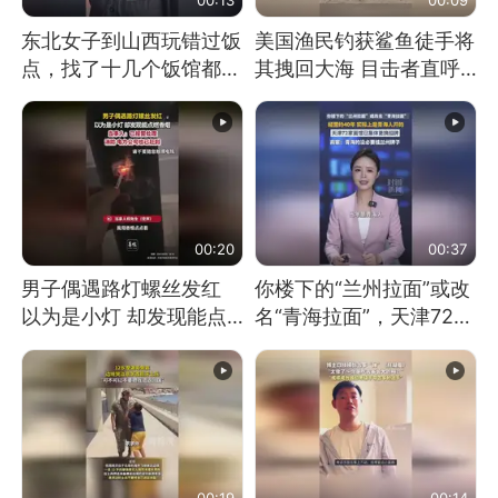
东北女子到山西玩错过饭
美国渔民钓获鲨鱼徒手将
点，找了十几个饭馆都没
其拽回大海 目击者直呼
开门：午休到几点
震惊 （视频来源：参考
消息）
00:20
00:37
男子偶遇路灯螺丝发红
你楼下的“兰州拉面”或改
以为是小灯 却发现能点
名“青海拉面”，天津72家
燃香烟 当事人：已报警
面馆已集体更换招牌
处理
00:19
00:14