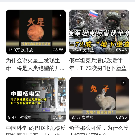
12.0万 次播放
03:55
3649 次播放
05:48
为什么说火星上发现生
俄军坦克兵潜伏敌后半
命，将是人类绝望的开
年，T-72变身“地下堡垒”
始？
8.4万 次播放
05:04
8.1万 次播放
03:35
中国科学家把10兆瓦核反
兔子那么可爱，为什么没